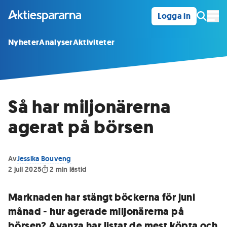
Logga in
Öpp
Nyheter
Analyser
Aktiviteter
Så har miljonärerna
agerat på börsen
Av
Jessika Bouveng
2 juli 2025
2
min lästid
Marknaden har stängt böckerna för juni
månad - hur agerade miljonärerna på
börsen? Avanza har listat de mest köpta och