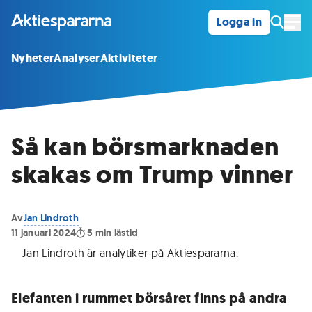
Logga in
Öpp
Nyheter
Analyser
Aktiviteter
Så kan börsmarknaden
skakas om Trump vinner
Av
Jan Lindroth
11 januari 2024
5
min lästid
Jan Lindroth är analytiker på Aktiespararna
.
Elefanten i rummet börsåret finns på andra