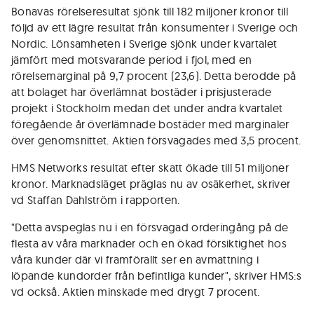
Bonavas rörelseresultat sjönk till 182 miljoner kronor till
följd av ett lägre resultat från konsumenter i Sverige och
Nordic. Lönsamheten i Sverige sjönk under kvartalet
jämfört med motsvarande period i fjol, med en
rörelsemarginal på 9,7 procent (23,6). Detta berodde på
att bolaget har överlämnat bostäder i prisjusterade
projekt i Stockholm medan det under andra kvartalet
föregående år överlämnade bostäder med marginaler
över genomsnittet. Aktien försvagades med 3,5 procent.
HMS Networks resultat efter skatt ökade till 51 miljoner
kronor. Marknadsläget präglas nu av osäkerhet, skriver
vd Staffan Dahlström i rapporten.
"Detta avspeglas nu i en försvagad orderingång på de
flesta av våra marknader och en ökad försiktighet hos
våra kunder där vi framförallt ser en avmattning i
löpande kundorder från befintliga kunder", skriver HMS:s
vd också. Aktien minskade med drygt 7 procent.