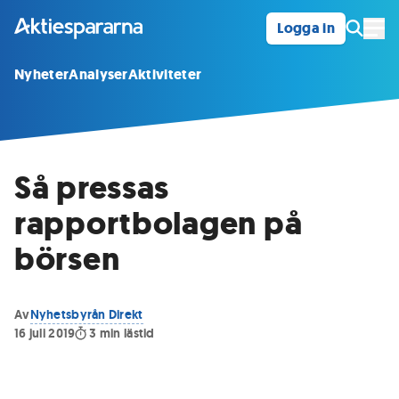
Logga in
Öpp
Nyheter
Analyser
Aktiviteter
Så pressas
rapportbolagen på
börsen
Av
Nyhetsbyrån Direkt
16 juli 2019
3
min lästid