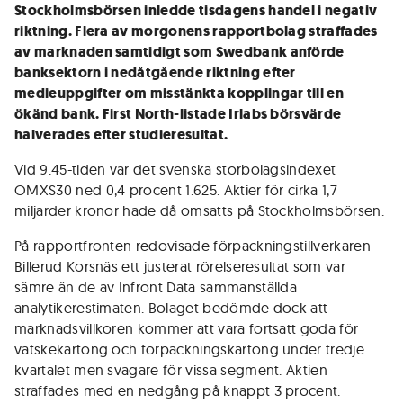
Stockholmsbörsen inledde tisdagens handel i negativ
riktning. Flera av morgonens rapportbolag straffades
av marknaden samtidigt som Swedbank anförde
banksektorn i nedåtgående riktning efter
medieuppgifter om misstänkta kopplingar till en
ökänd bank. First North-listade Irlabs börsvärde
halverades efter studieresultat.
Vid 9.45-tiden var det svenska storbolagsindexet
OMXS30 ned 0,4 procent 1.625. Aktier för cirka 1,7
miljarder kronor hade då omsatts på Stockholmsbörsen.
På rapportfronten redovisade förpackningstillverkaren
Billerud Korsnäs ett justerat rörelseresultat som var
sämre än de av Infront Data sammanställda
analytikerestimaten. Bolaget bedömde dock att
marknadsvillkoren kommer att vara fortsatt goda för
vätskekartong och förpackningskartong under tredje
kvartalet men svagare för vissa segment. Aktien
straffades med en nedgång på knappt 3 procent.