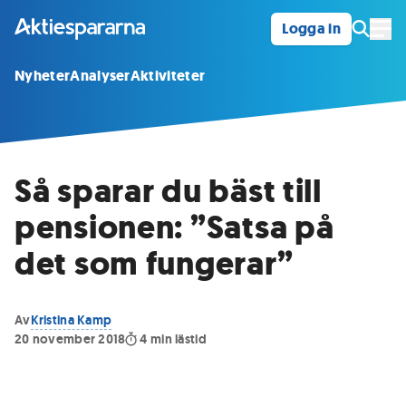
Logga in
Öpp
Nyheter
Analyser
Aktiviteter
Så sparar du bäst till
pensionen: ”Satsa på
det som fungerar”
Av
Kristina Kamp
20 november 2018
4
min lästid