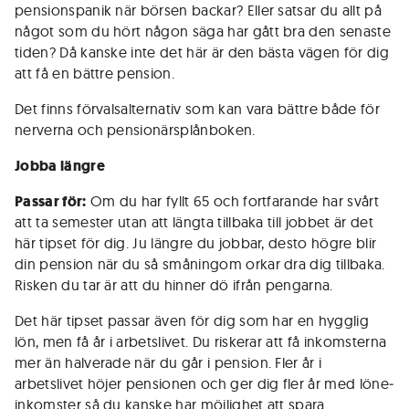
pensionspanik när börsen backar? Eller satsar du allt på
något som du hört någon säga har gått bra den senaste
tiden? Då kanske inte det här är den bästa vägen för dig
att få en bättre pension.
Det finns förvalsalternativ som kan vara bättre både för
nerverna och pensionärsplånboken.
Jobba längre
Passar för:
Om du har fyllt 65 och fortfarande har svårt
att ta semester utan att längta tillbaka till jobbet är det
här tipset för dig. Ju längre du jobbar, desto högre blir
din pension när du så småningom orkar dra dig tillbaka.
Risken du tar är att du hinner dö ifrån pengarna.
Det här tipset passar även för dig som har en hygglig
lön, men få år i arbetslivet. Du riskerar att få inkomsterna
mer än halverade när du går i pension. Fler år i
arbetslivet höjer pensionen och ger dig fler år med löne­
inkomster så du kanske har möjlighet att spara.