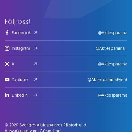
Följ oss!
Facebook
@Aktiespararna
Instagram
@Aktiespararna_
X
@Aktiespararna
Youtube
@AktiespararnaEvent
LinkedIn
@Aktiespararna
© 2026 Sveriges Aktiesparares Riksförbund
Ansvarig utgivare: Göran Lind