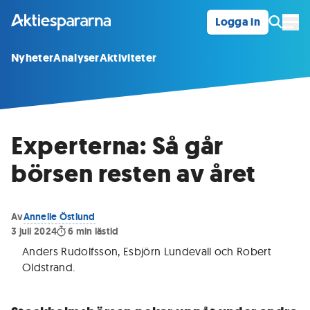
Logga in
Öpp
Nyheter
Analyser
Aktiviteter
Experterna: Så går
börsen resten av året
Av
Annelie Östlund
3 juli 2024
6
min lästid
Anders Rudolfsson, Esbjörn Lundevall och Robert
Oldstrand
.