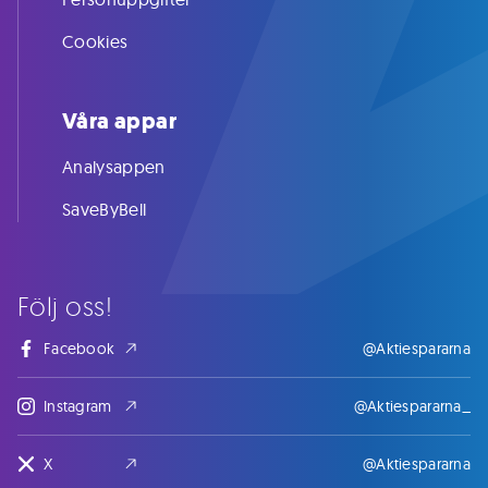
Cookies
Våra appar
Analysappen
SaveByBell
Följ oss!
Facebook
@Aktiespararna
Instagram
@Aktiespararna_
X
@Aktiespararna