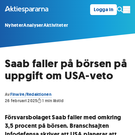
Logga in
Öpp
Nyheter
Analyser
Aktiviteter
Saab faller på börsen på
uppgift om USA-veto
Av
Finwire/Redaktionen
26 februari 2025
1
min lästid
Försvarsbolaget Saab faller med omkring
3,5 procent på börsen. Branschsajten
Infodefensa skriver att USA planerar att