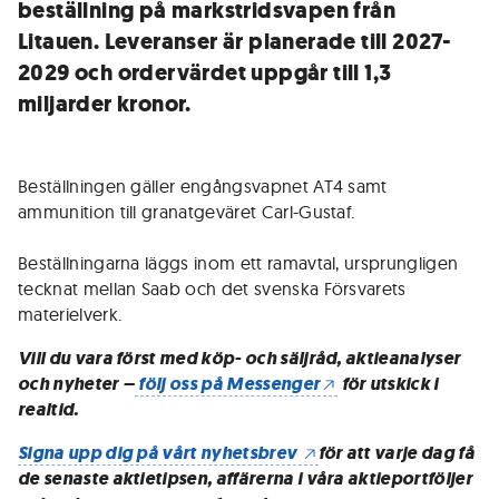
beställning på markstridsvapen från
Litauen. Leveranser är planerade till 2027-
2029 och ordervärdet uppgår till 1,3
miljarder kronor.
Beställningen gäller engångsvapnet AT4 samt
ammunition till granatgeväret Carl-Gustaf.
Beställningarna läggs inom ett ramavtal, ursprungligen
tecknat mellan Saab och det svenska Försvarets
materielverk.
Vill du vara först med köp- och säljråd, aktieanalyser
och nyheter –
följ oss på Messenger
för utskick i
realtid.
Signa upp dig på vårt nyhetsbrev
för att varje dag få
de senaste aktietipsen, affärerna i våra aktieportföljer