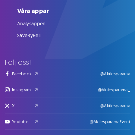
Våra appar
Analysappen
SaveByBell
Följ oss!
Facebook
@Aktiespararna
Instagram
@Aktiespararna_
X
@Aktiespararna
Youtube
@AktiespararnaEvent