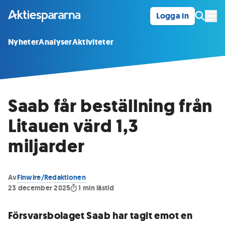
Logga in
Öpp
Nyheter
Analyser
Aktiviteter
Saab får beställning från
Litauen värd 1,3
miljarder
Av
Finwire/Redaktionen
23 december 2025
1
min lästid
Försvarsbolaget Saab har tagit emot en