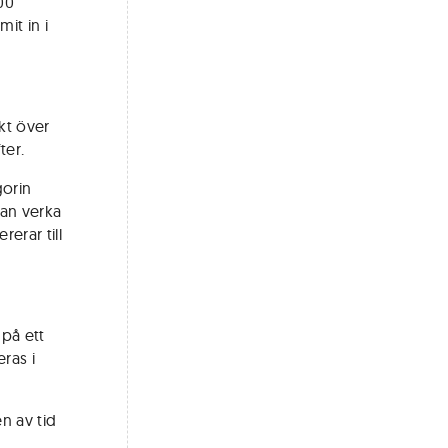
00
it in i
kt över
ter.
gorin
kan verka
erar till
 på ett
ras i
n av tid