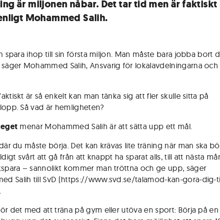
ng är miljonen nåbar. Det tar tid men är faktiskt 
 enligt Mohammed Salih.
n spara ihop till sin första miljon. Man måste bara jobba bort 
 säger Mohammed Salih, Ansvarig för lokalavdelningarna och 
ktiskt är så enkelt kan man tänka sig att fler skulle sitta på
lopp. Så vad är hemligheten?
teget
menar Mohammed Salih är att sätta upp ett mål.
där du måste börja. Det kan krävas lite träning när man ska bör
ldigt svårt att gå från att knappt ha sparat alls, till att nästa m
kspara – sannolikt kommer man tröttna och ge upp, säger
 Salih till SvD (https://www.svd.se/talamod-kan-gora-dig-til
.
ör det med att träna på gym eller utöva en sport: Börja på en 