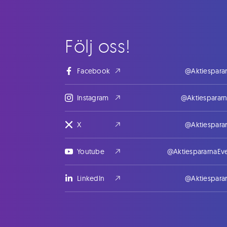
Följ oss!
Facebook
@Aktiespara
Instagram
@Aktiesparar
X
@Aktiespara
Youtube
@AktiespararnaEv
LinkedIn
@Aktiespara