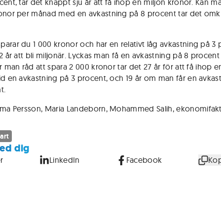
cent, tar det knappt sju år att få ihop en miljon kronor. Kan m
onor per månad med en avkastning på 8 procent tar det omkr
arar du 1 000 kronor och har en relativt låg avkastning på 3 
2 år att bli miljonär. Lyckas man få en avkastning på 8 procent
r man råd att spara 2 000 kronor tar det 27 år för att få ihop e
id en avkastning på 3 procent, och 19 år om man får en avkas
t.
mma Persson, Maria Landeborn, Mohammed Salih, ekonomifakta
art
ed dig
r
LinkedIn
Facebook
Kop