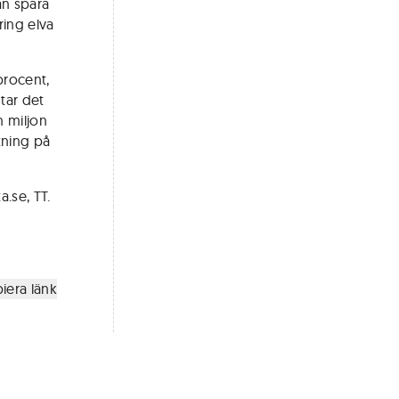
an spara
ing elva
procent,
 tar det
n miljon
tning på
.se, TT.
iera länk