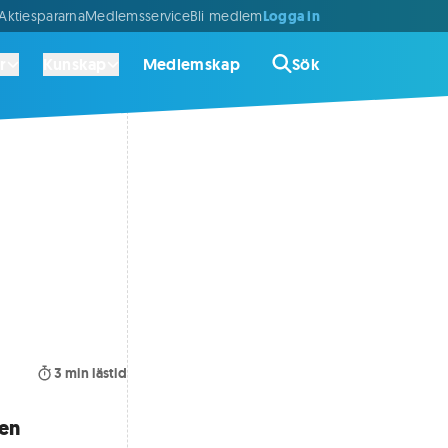
Logga in
ktiespararna
Medlemsservice
Bli medlem
r
Kunskap
Medlemskap
Sök
3
min lästid
ken