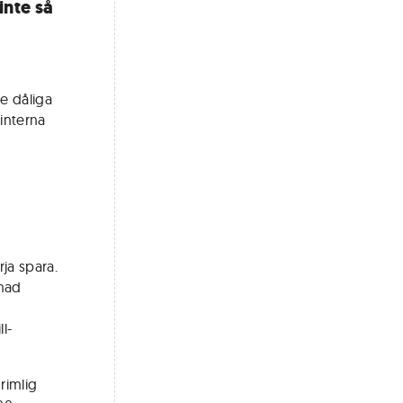
inte så
de dåliga
interna
ja spara.
ånad
l-
rimlig