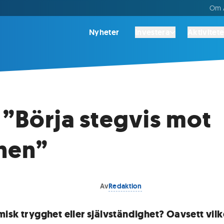
Om A
Nyheter
Investera
Aktivitete
: ”Börja stegvis mot
nen”
Av
Redaktion
isk trygghet eller självständighet? Oavsett vil