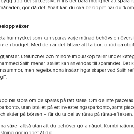
 bygg upp det successivt. Finns det bara möjlighet att spara 1
 månaden, gör då det. Snart kan du öka beloppet när du "komm
belopp växer
veta hur mycket som kan sparas varje månad behövs en översi
: en budget. Med den är det lättare att ta bort onödiga utgif
gtjänster, uteluncher och mindre impulsköp faller under kate
mmed Salih menar istället kan användas till sparandet. Det 
ntsummor, men regelbundna insättningar skapar vad Salih refer
i”.
pp blir stora om de sparas på rätt ställe. Om de inte placeras
parkonto, utan istället på ett investeringssparkonto, samt place
ch aktier på börsen – får du ta del av ränta på ränta-effekten.
na växer alltså utan att du behöver göra något. Kombinatione
stning gör jobbet åt dig.