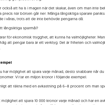
er också att ha is i magen när det skakar, även om man inte b
 precis när börsen går ner. Många långsiktiga sparare paniks
de i våras, trots att de inte behövde pengarna då.
tt långsiktiga sparmål?
arar för ekonomisk trygghet, att kunna ha valmöjligheter. Man
åg att pengar bara är ett verktyg. Det är friheten och valmöjl
.
xempel
u har möjlighet att spara varje månad, desto snabbare når du 
konomer. Vi tar en miljon kronor i följande exempel.
imligt att räkna med en avkastning på 6–8 procent om man sp
t möjlighet att spara 10 000 kronor varje månad och har en av