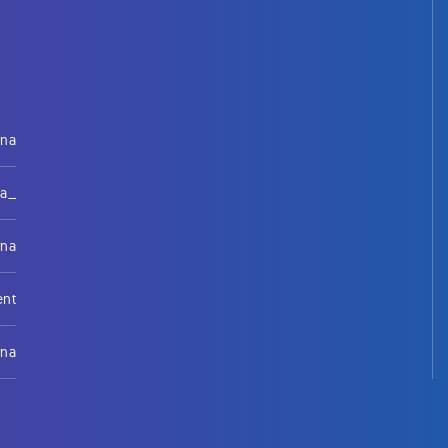
rna
na_
rna
ent
rna