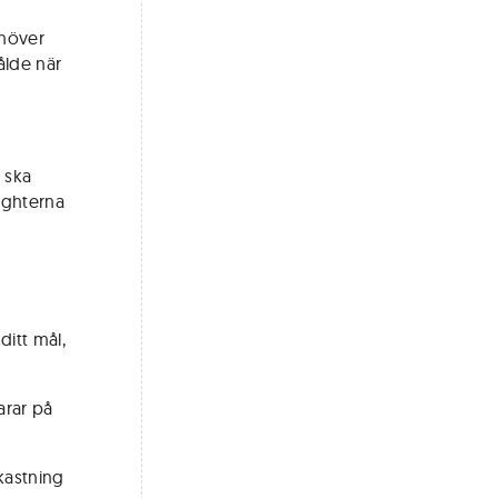
ehöver
ålde när
 ska
ighterna
ditt mål,
arar på
kastning