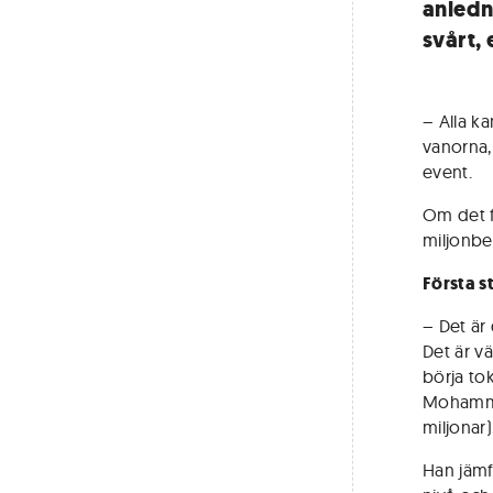
anledni
svårt,
– Alla ka
vanorna,
event.
Om det fa
miljonbe
Första s
– Det är 
Det är vä
börja to
Mohammed
miljonar)
Han jämf