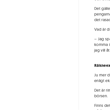
Det gäll
pengarna
det rasa
Vad är di
– Jag sp
komma ih
jag vill åt
Räknee
Ju mer d
enligt e
Det är r
börsen.
Finns de