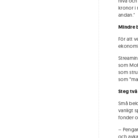
nivå och
kronor i
andan."
Mindre 
För att 
ekonomin
Streamin
som Moha
som stru
som “mag
Steg två
Små belo
vanligt s
fonder o
– Pengar
och avka