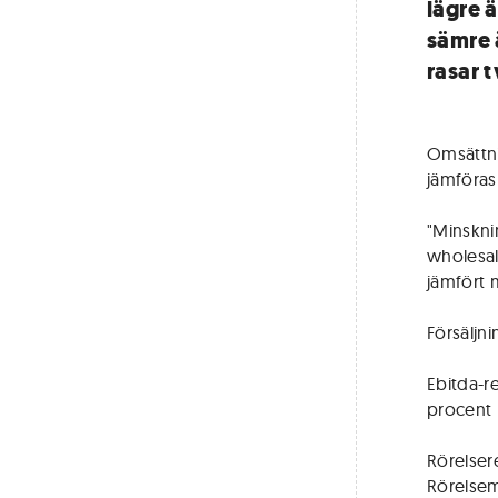
lägre ä
sämre 
rasar t
Omsättnin
jämföras
"Minskni
wholesal
jämfört 
Försäljn
Ebitda-re
procent (
Rörelsere
Rörelsem