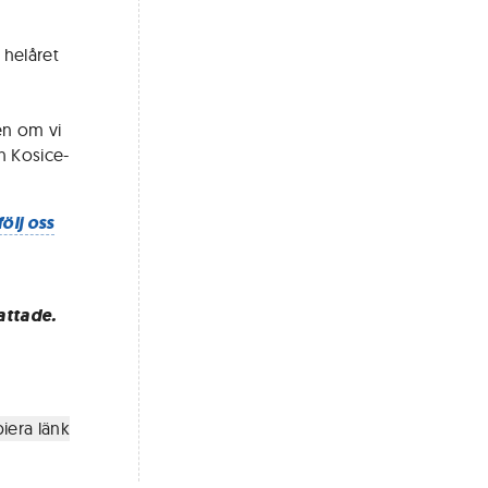
 helåret
en om vi
h Kosice-
följ oss
attade.
iera länk