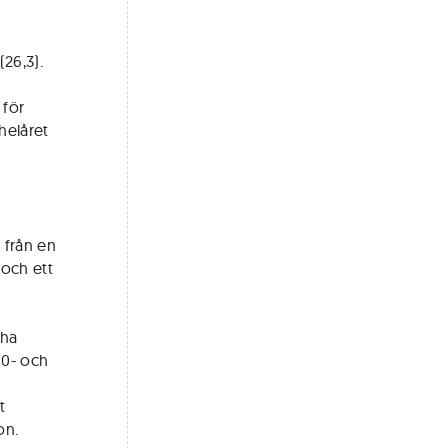
(26,3).
 för
helåret
 från en
 och ett
 ha
90- och
t
on.