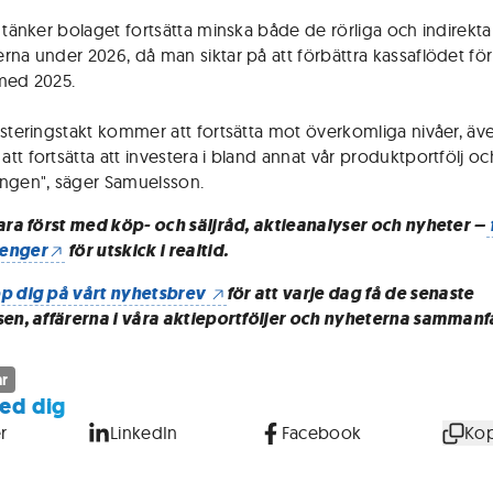
n tänker bolaget fortsätta minska både de rörliga och indirekta
rna under 2026, då man siktar på att förbättra kassaflödet för
med 2025.
esteringstakt kommer att fortsätta mot överkomliga nivåer, äv
tt fortsätta att investera i bland annat vår produktportfölj oc
ngen", säger Samuelsson.
vara först med köp- och säljråd, aktieanalyser och nyheter –
enger
för utskick i realtid.
p dig på vårt nyhetsbrev
för att varje dag få de senaste
sen, affärerna i våra aktieportföljer och nyheterna sammanf
ar
ed dig
r
LinkedIn
Facebook
Kop