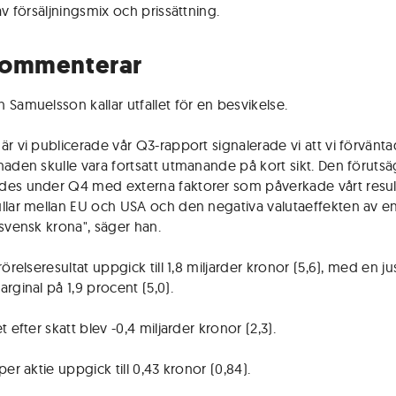
av försäljningsmix och prissättning.
kommenterar
 Samuelsson kallar utfallet för en besvikelse.
är vi publicerade vår Q3-rapport signalerade vi att vi förvänt
naden skulle vara fortsatt utmanande på kort sikt. Den föruts
es under Q4 med externa faktorer som påverkade vårt result
llar mellan EU och USA och den negativa valutaeffekten av e
 svensk krona", säger han.
rörelseresultat uppgick till 1,8 miljarder kronor (5,6), med en j
rginal på 1,9 procent (5,0).
t efter skatt blev -0,4 miljarder kronor (2,3).
per aktie uppgick till 0,43 kronor (0,84).