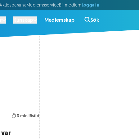
Logga in
ktiespararna
Medlemsservice
Bli medlem
r
Kunskap
Medlemskap
Sök
3
min lästid
 var