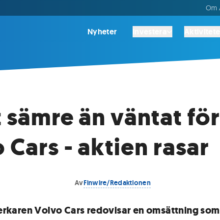
Om A
Nyheter
Investera
Aktivitete
t sämre än väntat för
 Cars - aktien rasar
Av
Finwire/Redaktionen
lverkaren Volvo Cars redovisar en omsättning som