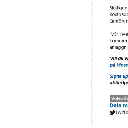
Slutlige
kostnade
jämfört 
"Vår inv
kommer a
anläggni
Vill du 
på Mess
Signa up
aktietip
Volvo C
Dela m
Twitte