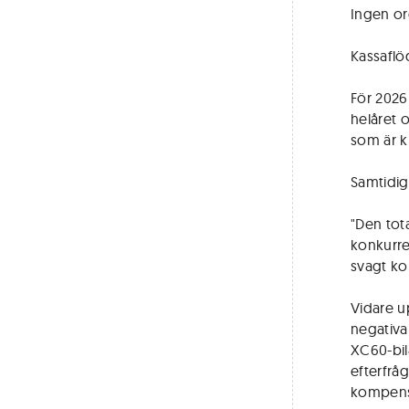
Ingen ord
Kassaflö
För 2026 
helåret 
som är k
Samtidigt
"Den tot
konkurre
svagt ko
Vidare u
negativa
XC60-bila
efterfrå
kompense