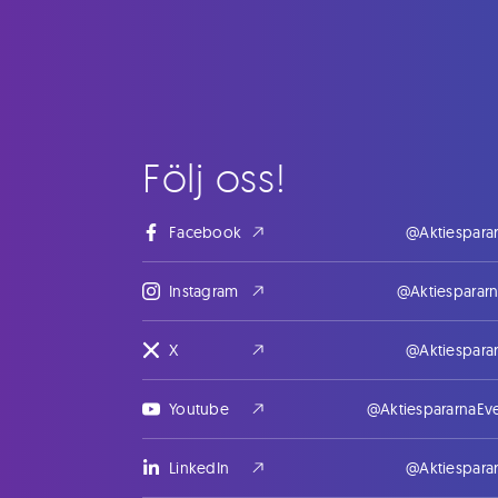
Följ oss!
Facebook
@Aktiespara
Instagram
@Aktiesparar
X
@Aktiespara
Youtube
@AktiespararnaEv
LinkedIn
@Aktiespara