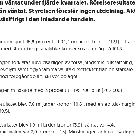
n väntat under fjärde kvartalet. Rörelseresultate
än väntat. Styrelsen föreslår ingen utdelning. Ak
våsiffrigt i den inledande handeln.
gen sjönk 15,8 procent till 94,4 miljarder kronor (112,1). Utfall
 med Bloombergs analytikerkonsensus som låg på 101,8.
ngen förklaras huvudsakligen av försäljningsmix, prissättning, 
evolym samt ogynsamma valutakurseffekter från en starkare
med föregående år", skriver bolaget.
ingen minskade med 3 procent till 195 700 bilar (202 500).
sultatet blev 7,8 miljarder kronor (10,6), med en ebitda-margin
9,5).
sultatet blev 1,9 miljarder kronor (3,9), väntat var 4,4.
arginalen var 2,0 procent (3,5). Minskningen är huvudsakligen