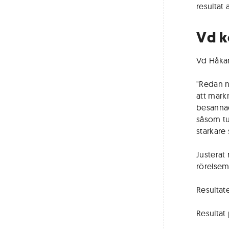
resultat 
Vd 
Vd Håkan
"Redan n
att mark
besannad
såsom tu
starkare
Justerat 
rörelsema
Resultate
Resultat 