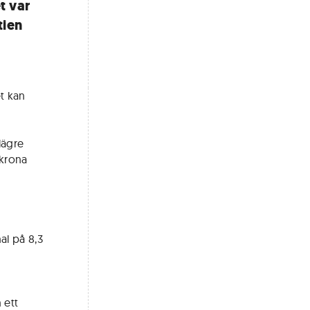
t var
tien
et kan
lägre
 krona
al på 8,3
 ett