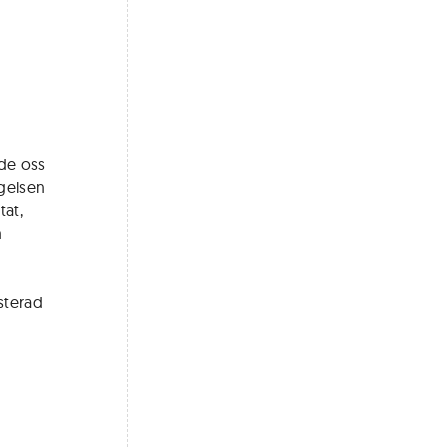
ade oss
ägelsen
at,
n
usterad