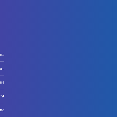
rna
na_
rna
ent
rna