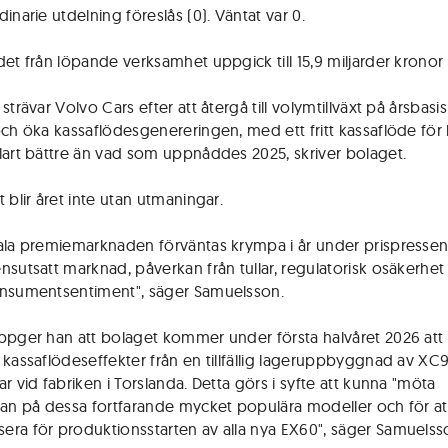
inarie utdelning föreslås (0). Väntat var 0.
det från löpande verksamhet uppgick till 15,9 miljarder kronor 
strävar Volvo Cars efter att återgå till volymtillväxt på årsbasis
och öka kassaflödesgenereringen, med ett fritt kassaflöde för 
lart bättre än vad som uppnåddes 2025, skriver bolaget.
 blir året inte utan utmaningar.
ala premiemarknaden förväntas krympa i år under prispressen
nsutsatt marknad, påverkan från tullar, regulatorisk osäkerhet
nsumentsentiment", säger Samuelsson.
ppger han att bolaget kommer under första halvåret 2026 att
 kassaflödeseffekter från en tillfällig lageruppbyggnad av XC
r vid fabriken i Torslanda. Detta görs i syfte att kunna "möta
gan på dessa fortfarande mycket populära modeller och för at
ra för produktionsstarten av alla nya EX60", säger Samuelss