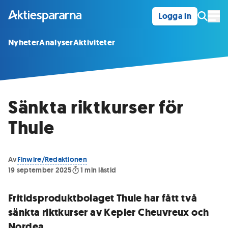
Logga in
Öpp
Nyheter
Analyser
Aktiviteter
Sänkta riktkurser för
Thule
Av
Finwire/Redaktionen
19 september 2025
1
min lästid
Fritidsproduktbolaget Thule har fått två
sänkta riktkurser av Kepler Cheuvreux och
Nordea.