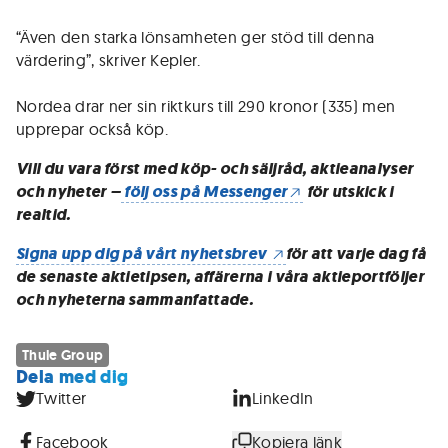
“Även den starka lönsamheten ger stöd till denna
värdering”, skriver Kepler.
Nordea drar ner sin riktkurs till 290 kronor (335) men
upprepar också köp.
Vill du vara först med köp- och säljråd, aktieanalyser
och nyheter –
följ oss på Messenger
för utskick i
realtid.
Signa upp dig på vårt nyhetsbrev
för att varje dag få
de senaste aktietipsen, affärerna i våra aktieportföljer
och nyheterna sammanfattade.
Thule Group
Dela med dig
Twitter
LinkedIn
Facebook
Kopiera länk