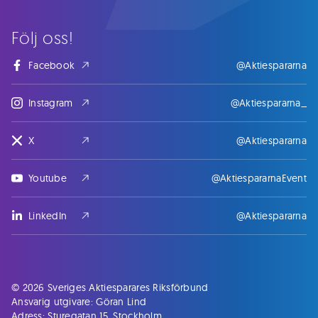
Följ oss!
Facebook
@Aktiespararna
Instagram
@Aktiespararna_
X
@Aktiespararna
Youtube
@AktiespararnaEvent
LinkedIn
@Aktiespararna
© 2026 Sveriges Aktiesparares Riksförbund
Ansvarig utgivare: Göran Lind
Adress: Sturegatan 15, Stockholm