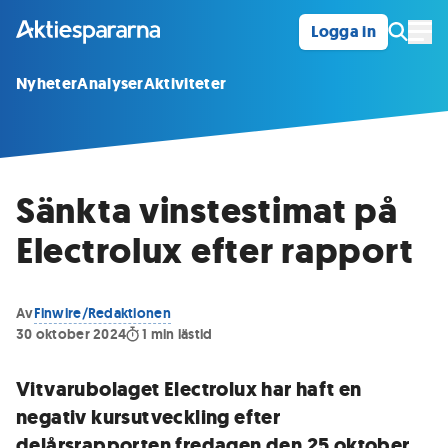
Logga in
Öpp
Nyheter
Analyser
Aktiviteter
Sänkta vinstestimat på
Electrolux efter rapport
Av
Finwire/Redaktionen
30 oktober 2024
1
min lästid
Vitvarubolaget Electrolux har haft en
negativ kursutveckling efter
delårsrapporten fredagen den 25 oktober