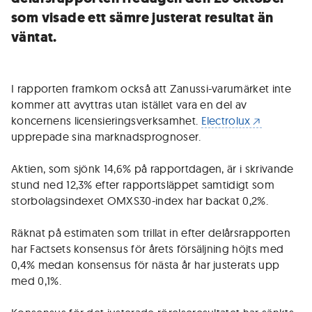
som visade ett sämre justerat resultat än
väntat.
I rapporten framkom också att Zanussi-varumärket inte
kommer att avyttras utan istället vara en del av
koncernens licensieringsverksamhet.
Electrolux
upprepade sina marknadsprognoser.
Aktien, som sjönk 14,6% på rapportdagen, är i skrivande
stund ned 12,3% efter rapportsläppet samtidigt som
storbolagsindexet OMXS30-index har backat 0,2%.
Räknat på estimaten som trillat in efter delårsrapporten
har Factsets konsensus för årets försäljning höjts med
0,4% medan konsensus för nästa år har justerats upp
med 0,1%.