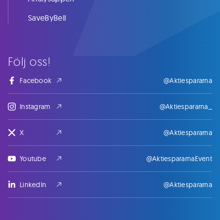
SaveByBell
Följ oss!
Facebook
@Aktiespararna
Instagram
@Aktiespararna_
X
@Aktiespararna
Youtube
@AktiespararnaEvent
LinkedIn
@Aktiespararna