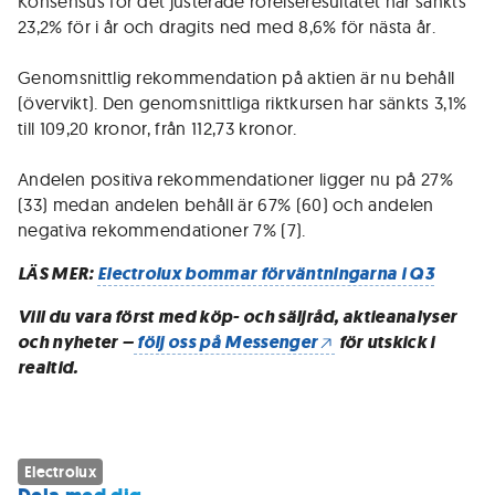
Konsensus för det justerade rörelseresultatet har sänkts
23,2% för i år och dragits ned med 8,6% för nästa år.
Genomsnittlig rekommendation på aktien är nu behåll
(övervikt). Den genomsnittliga riktkursen har sänkts 3,1%
till 109,20 kronor, från 112,73 kronor.
Andelen positiva rekommendationer ligger nu på 27%
(33) medan andelen behåll är 67% (60) och andelen
negativa rekommendationer 7% (7).
LÄS MER:
Electrolux bommar förväntningarna i Q3
Vill du vara först med köp- och säljråd, aktieanalyser
och nyheter –
följ oss på Messenger
för utskick i
realtid.
Electrolux