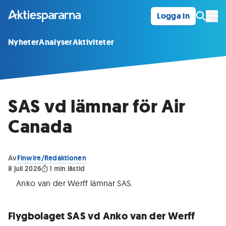
Logga in
Öpp
Nyheter
Analyser
Aktiviteter
SAS vd lämnar för Air
Canada
Av
Finwire/Redaktionen
8 juli 2026
1
min lästid
Anko van der Werff lämnar SAS
.
Flygbolaget SAS vd Anko van der Werff