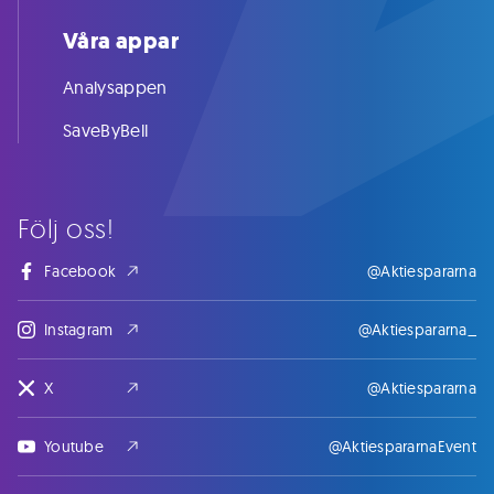
Våra appar
Analysappen
SaveByBell
Följ oss!
Facebook
@Aktiespararna
Instagram
@Aktiespararna_
X
@Aktiespararna
Youtube
@AktiespararnaEvent