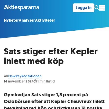
Logga in
Öpp
Nyheter
Analyser
Aktiviteter
Sats stiger efter Kepler
inlett med köp
Av
Finwire/Redaktionen
14 november 2024
1
min lästid
Gymkedjan Sats stiger 1,3 procent på
Oslobörsen efter att Kepler Cheuvreux inlett
bevakning md köp och riktkursen 31 norska