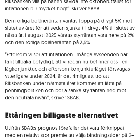
Riksbanken vila på hanen såvida inte oktoberutfallet för
inflationen blir mycket högt”, skriver SBAB.
Den rörliga bolåneräntan väntas toppa på drygt 5% mot
slutet av året för att sedan sjunka till drygt 4% till slutet av
nästa år. I augusti 2025 väntas styrräntan vara nere på 2%
och den rörliga bolåneräntan på 3,5%.
”Eftersom vi ser att inflationen i många avseenden har
fallit tillbaka betydligt, att vi redan nu befinner oss i en
lågkonjunktur, och eftersom konjunkturläget försvagas
ytterligare under 2024, är det rimligt att tro att
Riksbanken under närmsta året kommer att lätta på
penningpolitiken och börja sänka styrräntan ned mot
den neutrala nivån”, skriver SBAB.
Ettåringen billigaste alternativet
Utifrån SBAB:s prognos förefaller det vara förknippat
med en relativt stor premie att välja bindningstider på 2–