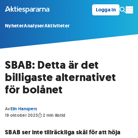
Logga in
Öpp
Nyheter
Analyser
Aktiviteter
SBAB: Detta är det
billigaste alternativet
för bolånet
Av
Elin Hanspers
19 oktober 2023
2
min lästid
SBAB ser inte tillräckliga skäl för att höja