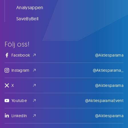
Analysappen
SaveByBell
Följ oss!
Facebook
@Aktiespararna
Instagram
@Aktiespararna_
X
@Aktiespararna
Youtube
@AktiespararnaEvent
LinkedIn
@Aktiespararna