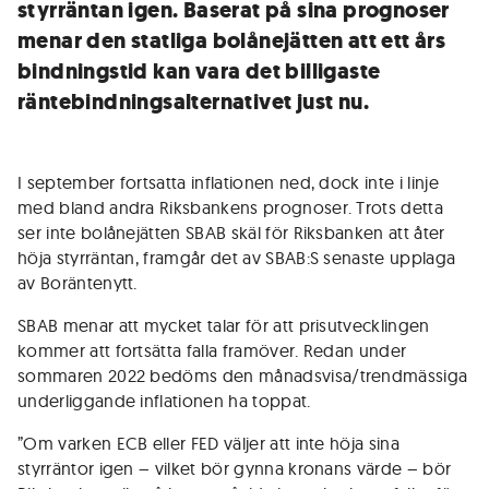
styrräntan igen. Baserat på sina prognoser
menar den statliga bolånejätten att ett års
bindningstid kan vara det billigaste
räntebindningsalternativet just nu.
I september fortsatta inflationen ned, dock inte i linje
med bland andra Riksbankens prognoser. Trots detta
ser inte bolånejätten SBAB skäl för Riksbanken att åter
höja styrräntan, framgår det av SBAB:S senaste upplaga
av Boräntenytt.
SBAB menar att mycket talar för att prisutvecklingen
kommer att fortsätta falla framöver. Redan under
sommaren 2022 bedöms den månadsvisa/trendmässiga
underliggande inflationen ha toppat.
”Om varken ECB eller FED väljer att inte höja sina
styrräntor igen – vilket bör gynna kronans värde – bör