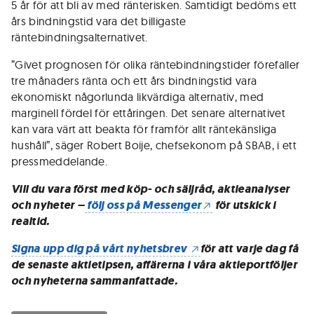
5 år för att bli av med ränterisken. Samtidigt bedöms ett
års bindningstid vara det billigaste
räntebindningsalternativet.
”Givet prognosen för olika räntebindningstider förefaller
tre månaders ränta och ett års bindningstid vara
ekonomiskt någorlunda likvärdiga alternativ, med
marginell fördel för ettåringen. Det senare alternativet
kan vara värt att beakta för framför allt räntekänsliga
hushåll”, säger Robert Boije, chefsekonom på SBAB, i ett
pressmeddelande.
Vill du vara först med köp- och säljråd, aktieanalyser
och nyheter –
följ oss på Messenger
för utskick i
realtid.
Signa upp dig på vårt nyhetsbrev
för att varje dag få
de senaste aktietipsen, affärerna i våra aktieportföljer
och nyheterna sammanfattade.