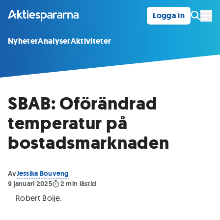
Logga in
Öpp
Nyheter
Analyser
Aktiviteter
SBAB: Oförändrad
temperatur på
bostadsmarknaden
Av
Jessika Bouveng
9 januari 2025
2
min lästid
Robert Boije
.