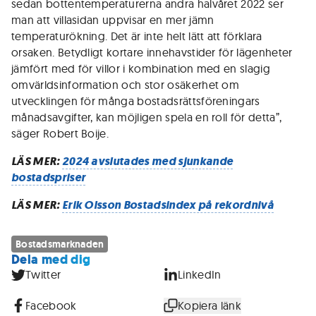
sedan bottentemperaturerna andra halvåret 2022 ser
man att villasidan uppvisar en mer jämn
temperaturökning. Det är inte helt lätt att förklara
orsaken. Betydligt kortare innehavstider för lägenheter
jämfört med för villor i kombination med en slagig
omvärldsinformation och stor osäkerhet om
utvecklingen för många bostadsrättsföreningars
månadsavgifter, kan möjligen spela en roll för detta”,
säger Robert Boije.
LÄS MER:
2024 avslutades med sjunkande
bostadspriser
LÄS MER:
Erik Olsson Bostadsindex på rekordnivå
Bostadsmarknaden
Dela med dig
Twitter
LinkedIn
Facebook
Kopiera länk