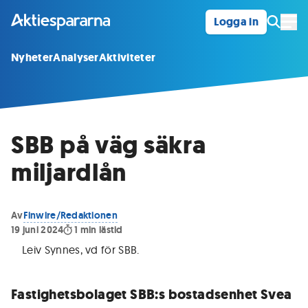
Logga in
Öpp
Nyheter
Analyser
Aktiviteter
SBB på väg säkra
miljardlån
Av
Finwire/Redaktionen
19 juni 2024
1
min lästid
Leiv Synnes, vd för SBB
.
Fastighetsbolaget SBB:s bostadsenhet Svea