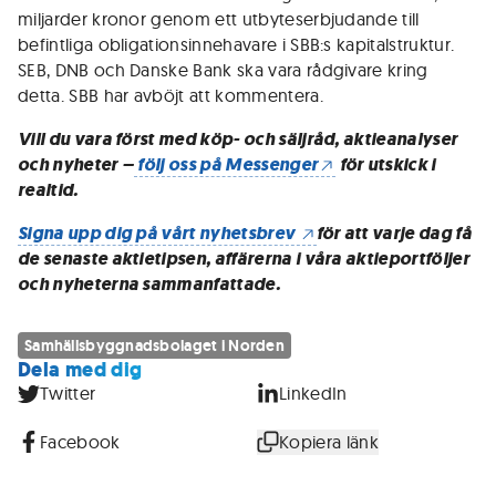
miljarder kronor genom ett utbyteserbjudande till
befintliga obligationsinnehavare i SBB:s kapitalstruktur.
SEB, DNB och Danske Bank ska vara rådgivare kring
detta. SBB har avböjt att kommentera.
Vill du vara först med köp- och säljråd, aktieanalyser
och nyheter –
följ oss på Messenger
för utskick i
realtid.
Signa upp dig på vårt nyhetsbrev
för att varje dag få
de senaste aktietipsen, affärerna i våra aktieportföljer
och nyheterna sammanfattade.
Samhällsbyggnadsbolaget i Norden
Dela med dig
Twitter
LinkedIn
Facebook
Kopiera länk