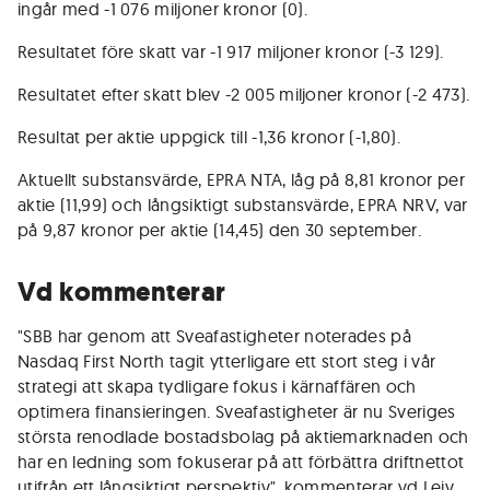
ingår med -1 076 miljoner kronor (0).
Resultatet före skatt var -1 917 miljoner kronor (-3 129).
Resultatet efter skatt blev -2 005 miljoner kronor (-2 473).
Resultat per aktie uppgick till -1,36 kronor (-1,80).
Aktuellt substansvärde, EPRA NTA, låg på 8,81 kronor per
aktie (11,99) och långsiktigt substansvärde, EPRA NRV, var
på 9,87 kronor per aktie (14,45) den 30 september.
Vd kommenterar
"SBB har genom att Sveafastigheter noterades på
Nasdaq First North tagit ytterligare ett stort steg i vår
strategi att skapa tydligare fokus i kärnaffären och
optimera finansieringen. Sveafastigheter är nu Sveriges
största renodlade bostadsbolag på aktiemarknaden och
har en ledning som fokuserar på att förbättra driftnettot
utifrån ett långsiktigt perspektiv", kommenterar vd Leiv