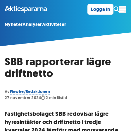
Logga in
Öpp
Nyheter
Analyser
Aktiviteter
SBB rapporterar lägre
driftnetto
Av
Finwire/Redaktionen
27 november 2024
2
min lästid
Fastighetsbolaget SBB redovisar lägre
hyresintäkter och driftnetto i tredje
kvartalet 2024 jämfört med motsvarande