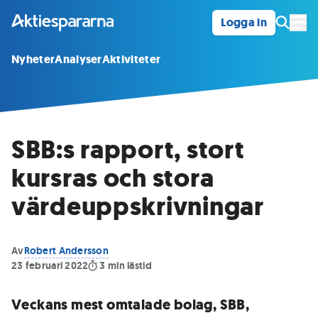
Logga in
Öpp
Nyheter
Analyser
Aktiviteter
SBB:s rapport, stort
kursras och stora
värdeuppskrivningar
Av
Robert Andersson
23 februari 2022
3
min lästid
Veckans mest omtalade bolag, SBB,