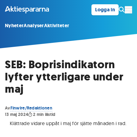
Logga in
Öpp
Nyheter
Analyser
Aktiviteter
SEB: Boprisindikatorn
lyfter ytterligare under
maj
Av
Finwire/Redaktionen
13 maj 2024
2
min lästid
Klättrade vidare uppåt i maj för sjätte månaden i rad
.