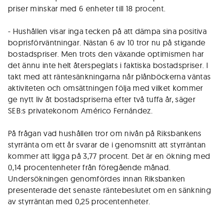
priser minskar med 6 enheter till 18 procent.
- Hushållen visar inga tecken på att dämpa sina positiva
boprisförväntningar. Nästan 6 av 10 tror nu på stigande
bostadspriser. Men trots den växande optimismen har
det ännu inte helt återspeglats i faktiska bostadspriser. I
takt med att räntesänkningarna når plånböckerna väntas
aktiviteten och omsättningen följa med vilket kommer
ge nytt liv åt bostadspriserna efter två tuffa år, säger
SEB:s privatekonom Américo Fernández.
På frågan vad hushållen tror om nivån på Riksbankens
styrränta om ett år svarar de i genomsnitt att styrräntan
kommer att ligga på 3,77 procent. Det är en ökning med
0,14 procentenheter från föregående månad.
Undersökningen genomfördes innan Riksbanken
presenterade det senaste räntebeslutet om en sänkning
av styrräntan med 0,25 procentenheter.