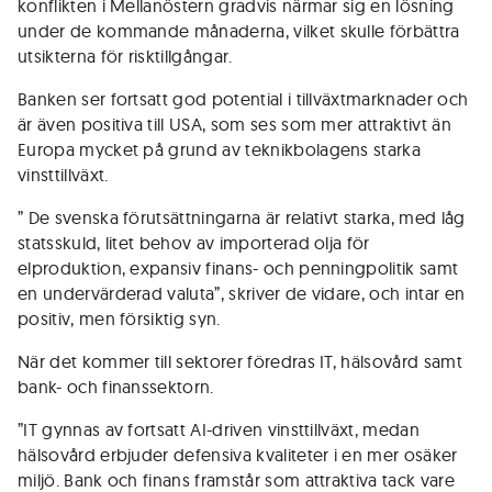
konflikten i Mellanöstern gradvis närmar sig en lösning
under de kommande månaderna, vilket skulle förbättra
utsikterna för risktillgångar.
Banken ser fortsatt god potential i tillväxtmarknader och
är även positiva till USA, som ses som mer attraktivt än
Europa mycket på grund av teknikbolagens starka
vinsttillväxt.
” De svenska förutsättningarna är relativt starka, med låg
statsskuld, litet behov av importerad olja för
elproduktion, expansiv finans- och penningpolitik samt
en undervärderad valuta”, skriver de vidare, och intar en
positiv, men försiktig syn.
När det kommer till sektorer föredras IT, hälsovård samt
bank- och finanssektorn.
”IT gynnas av fortsatt AI-driven vinsttillväxt, medan
hälsovård erbjuder defensiva kvaliteter i en mer osäker
miljö. Bank och finans framstår som attraktiva tack vare