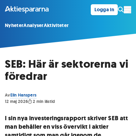
Logga in
Öpp
Nyheter
Analyser
Aktiviteter
SEB: Här är sektorerna vi
föredrar
Av
Elin Hanspers
12 maj 2026
2
min lästid
I sin nya investeringsrapport skriver SEB att
man behåller en viss övervikt i aktier
samtidigt som man går igenom de