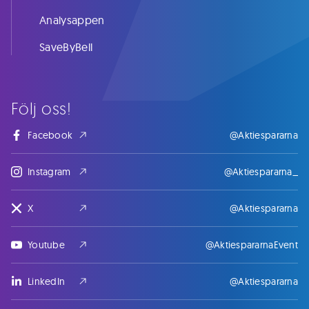
Analysappen
SaveByBell
Följ oss!
Facebook
@Aktiespararna
Instagram
@Aktiespararna_
X
@Aktiespararna
Youtube
@AktiespararnaEvent
LinkedIn
@Aktiespararna