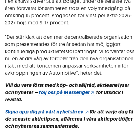
I en analys skriver SEB att bolaget under de senaste två
åren försvarat lönsamheten trots en volymnedgång på
omkring 15 procent. Prognosen för vinst per aktie 2026-
2027 höjs med 9-17 procent.
"Det står klart att den mer decentraliserade organisation
som presenterades för tre år sedan har möjliggjort
kontinuerliga produktivitetsförbättringar. Vi förväntar oss
nu en andra våg av fördelar från den nya organisationen
i takt med att koncernen anpassar verksamheten inför
avknoppningen av Automotive", heter det.
Vill du vara först med köp- och säljråd, aktieanalyser
och nyheter –
följ oss på Messenger
för utskick i
realtid.
Signa upp dig på vårt nyhetsbrev
för att varje dag få
de senaste aktietipsen, affärerna i våra aktieportföljer
och nyheterna sammanfattade.