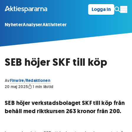
Logga in
Öpp
Nyheter
Analyser
Aktiviteter
SEB höjer SKF till köp
Av
Finwire/Redaktionen
20 maj 2025
1
min lästid
SEB höjer verkstadsbolaget SKF till köp från
behåll med riktkursen 263 kronor från 200.