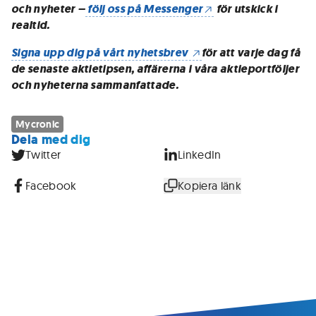
och nyheter –
följ oss på Messenger
för utskick i
realtid.
Signa upp dig på vårt nyhetsbrev
för att varje dag få
de senaste aktietipsen, affärerna i våra aktieportföljer
och nyheterna sammanfattade.
Mycronic
Dela med dig
Twitter
LinkedIn
Facebook
Kopiera länk