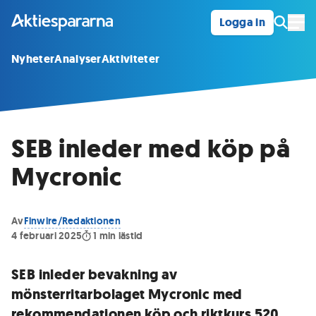
Logga in
Öpp
Nyheter
Analyser
Aktiviteter
SEB inleder med köp på
Mycronic
Av
Finwire/Redaktionen
4 februari 2025
1
min lästid
SEB inleder bevakning av
mönsterritarbolaget Mycronic med
rekommendationen köp och riktkurs 520