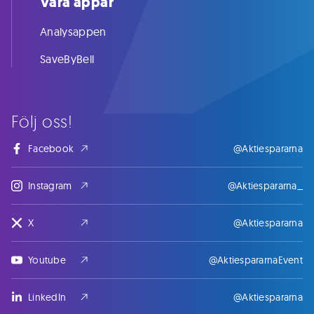
Våra appar
Analysappen
SaveByBell
Följ oss!
Facebook
@Aktiespararna
Instagram
@Aktiespararna_
X
@Aktiespararna
Youtube
@AktiespararnaEvent
LinkedIn
@Aktiespararna