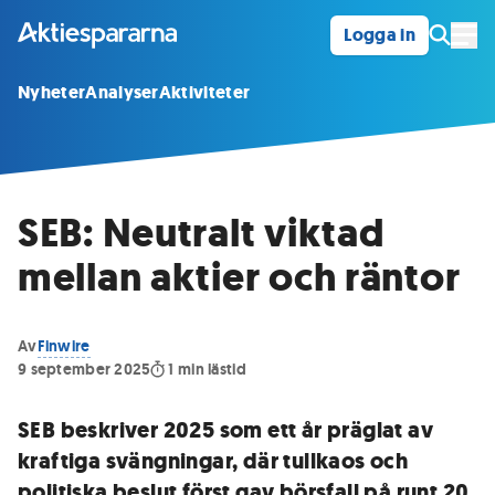
Logga in
Öpp
Nyheter
Analyser
Aktiviteter
SEB: Neutralt viktad
mellan aktier och räntor
Av
Finwire
9 september 2025
1
min lästid
SEB beskriver 2025 som ett år präglat av
kraftiga svängningar, där tullkaos och
politiska beslut först gav börsfall på runt 20