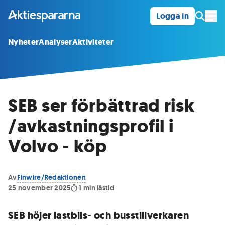
Logga in
Öpp
Nyheter
Analyser
Aktiviteter
SEB ser förbättrad risk
/avkastningsprofil i
Volvo - köp
Av
Finwire/Redaktionen
25 november 2025
1
min lästid
SEB höjer lastbils- och busstillverkaren