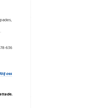
apades,
.
 578-636
följ oss
attade.