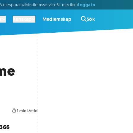
Logga in
ktiespararna
Medlemsservice
Bli medlem
r
Kunskap
Medlemskap
Sök
mme
1
min lästid
 366