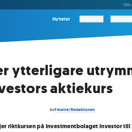
Om A
Nyheter
Investera
Aktivitete
er ytterligare utry
nvestors aktiekurs
5
Av
Finwire/Redaktionen
jer riktkursen på investmentbolaget Investor till