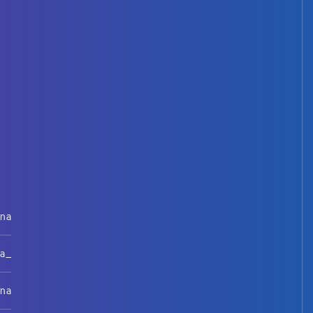
rna
na_
rna