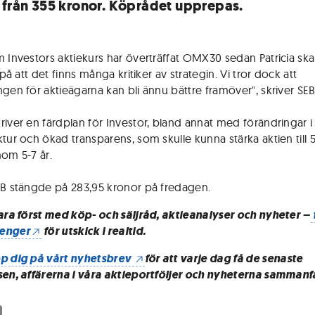
 från 355 kronor. Köprådet upprepas.
m Investors aktiekurs har överträffat OMX30 sedan Patricia sk
i på att det finns många kritiker av strategin. Vi tror dock att
ngen för aktieägarna kan bli ännu bättre framöver", skriver SEB
river en färdplan för Investor, bland annat med förändringar i
ktur och ökad transparens, som skulle kunna stärka aktien till
nom 5-7 år.
 B stängde på 283,95 kronor på fredagen.
vara först med köp- och säljråd, aktieanalyser och nyheter –
enger
för utskick i realtid.
p dig på vårt nyhetsbrev
för att varje dag få de senaste
sen, affärerna i våra aktieportföljer och nyheterna sammanf