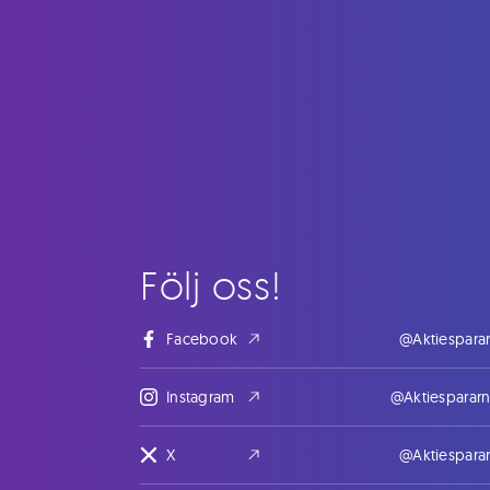
Följ oss!
Facebook
@Aktiespara
Instagram
@Aktiesparar
X
@Aktiespara