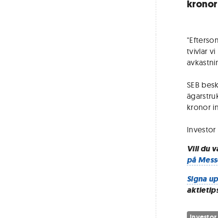
kronor
"Efterso
tvivlar v
avkastni
SEB besk
ägarstru
kronor i
Investor
Vill du 
på Mess
Signa up
aktietip
Investor