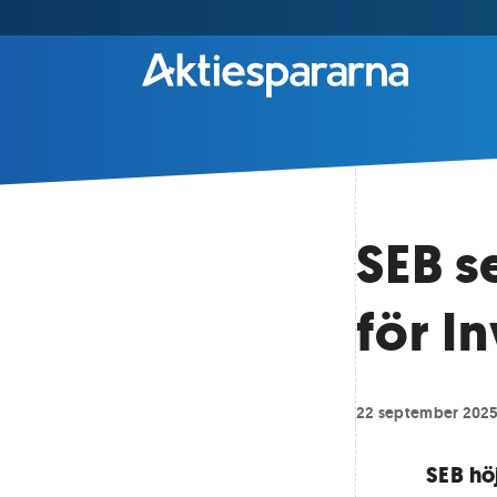
SEB s
för I
22 september 202
SEB hö