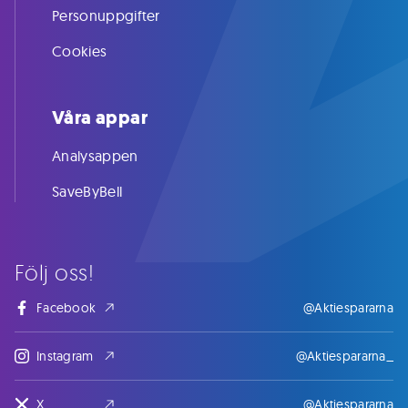
Personuppgifter
Cookies
Våra appar
Analysappen
SaveByBell
Följ oss!
Facebook
@Aktiespararna
Instagram
@Aktiespararna_
X
@Aktiespararna