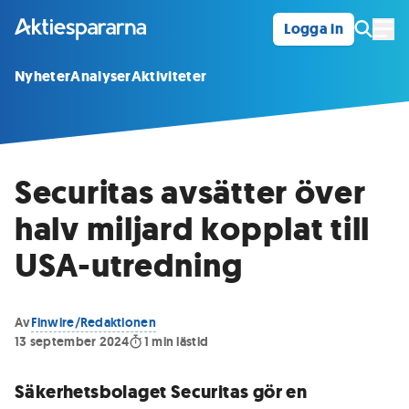
Logga in
Öpp
Nyheter
Analyser
Aktiviteter
Securitas avsätter över
halv miljard kopplat till
USA-utredning
Av
Finwire/Redaktionen
13 september 2024
1
min lästid
Säkerhetsbolaget Securitas gör en