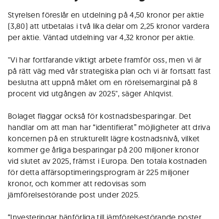
Styrelsen föreslår en utdelning på 4,50 kronor per aktie
(3,80) att utbetalas i två lika delar om 2,25 kronor vardera
per aktie. Väntad utdelning var 4,32 kronor per aktie.
"Vi har fortfarande viktigt arbete framför oss, men vi är
på rätt väg med vår strategiska plan och vi är fortsatt fast
beslutna att uppnå målet om en rörelsemarginal på 8
procent vid utgången av 2025", säger Ahlqvist.
Bolaget flaggar också för kostnadsbesparingar. Det
handlar om att man har “identifierat” möjligheter att driva
koncernen på en strukturellt lägre kostnadsnivå, vilket
kommer ge årliga besparingar på 200 miljoner kronor
vid slutet av 2025, främst i Europa. Den totala kostnaden
för detta affärsoptimeringsprogram är 225 miljoner
kronor, och kommer att redovisas som
jämförelsestörande post under 2025.
“Investeringar hänförliga till jämförelsestörande poster