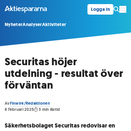
Logga in
Öpp
Nyheter
Analyser
Aktiviteter
Securitas höjer
utdelning - resultat över
förväntan
Av
Finwire/Redaktionen
6 februari 2025
3
min lästid
Säkerhetsbolaget Securitas redovisar en