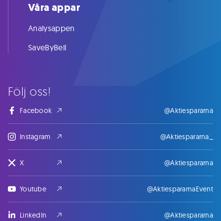
Våra appar
Analysappen
SaveByBell
Följ oss!
Facebook
@Aktiespararna
Instagram
@Aktiespararna_
X
@Aktiespararna
Youtube
@AktiespararnaEvent
LinkedIn
@Aktiespararna