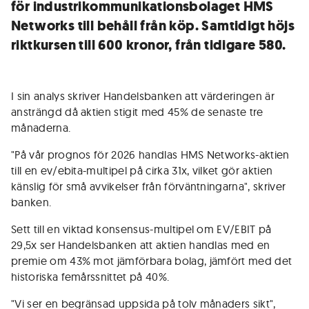
för industrikommunikationsbolaget HMS
Networks till behåll från köp. Samtidigt höjs
riktkursen till 600 kronor, från tidigare 580.
I sin analys skriver Handelsbanken att värderingen är
ansträngd då aktien stigit med 45% de senaste tre
månaderna.
"På vår prognos för 2026 handlas HMS Networks-aktien
till en ev/ebita-multipel på cirka 31x, vilket gör aktien
känslig för små avvikelser från förväntningarna", skriver
banken.
Sett till en viktad konsensus-multipel om EV/EBIT på
29,5x ser Handelsbanken att aktien handlas med en
premie om 43% mot jämförbara bolag, jämfört med det
historiska femårssnittet på 40%.
"Vi ser en begränsad uppsida på tolv månaders sikt",