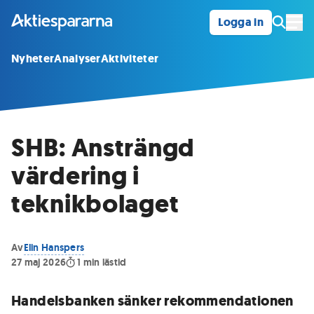
Logga in
Öpp
Nyheter
Analyser
Aktiviteter
SHB: Ansträngd
värdering i
teknikbolaget
Av
Elin Hanspers
27 maj 2026
1
min lästid
Handelsbanken sänker rekommendationen