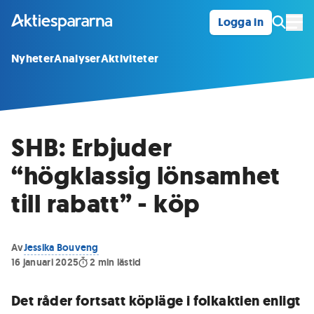
Logga in
Öpp
Nyheter
Analyser
Aktiviteter
SHB: Erbjuder
“högklassig lönsamhet
till rabatt” - köp
Av
Jessika Bouveng
16 januari 2025
2
min lästid
Det råder fortsatt köpläge i folkaktien enligt