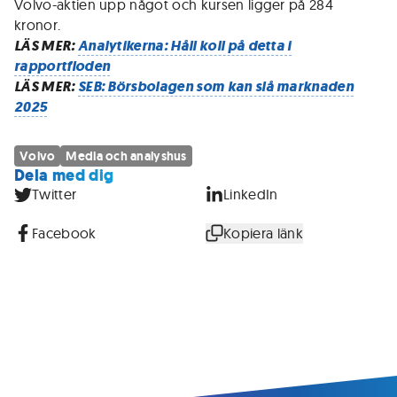
Volvo-aktien upp något och kursen ligger på 284
kronor.
LÄS MER:
Analytikerna: Håll koll på detta i
rapportfloden
LÄS MER:
SEB: Börsbolagen som kan slå marknaden
2025
Volvo
Media och analyshus
Dela med dig
Twitter
LinkedIn
Facebook
Kopiera länk