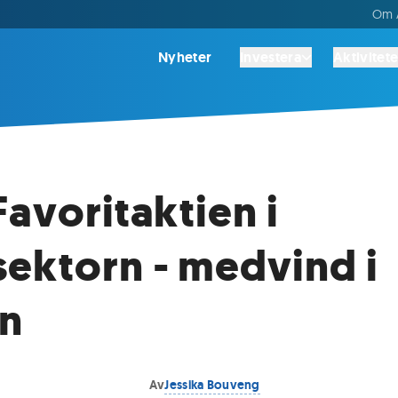
Om A
Nyheter
Investera
Aktivitete
Favoritaktien i
ektorn - medvind i
en
Av
Jessika Bouveng