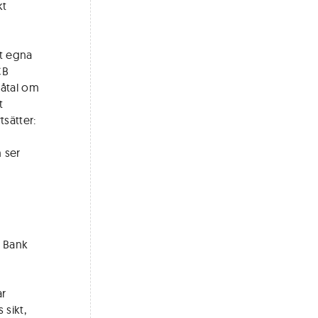
kt
et egna
CB
t åtal om
t
sätter:
 ser
e Bank
ar
sikt,