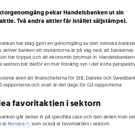
ektorgenomgång pekar Handelsbanken ut sin
aktie. Två andra aktier får istället säljstämpel.
anken har idag gjort en genomgång av den svenska banksek
ys skriver banken att styrräntorna är på väg ned, att bankernas
ton har toppat och att ekonomin bromsat in. Handelsbanken
sektorn blir därför en mer försiktig syn i det korta perspektiv
oterar även att finanscheferna för SEB, Danske och Swedban
-rapporterna och snart är det dags för Q3-rapporterna.
ea favoritaktien i sektorn
anken går sedan in på specifika case och den aktien man ser 
i är
Nordea
, som också är favoritaktien i sektorn.