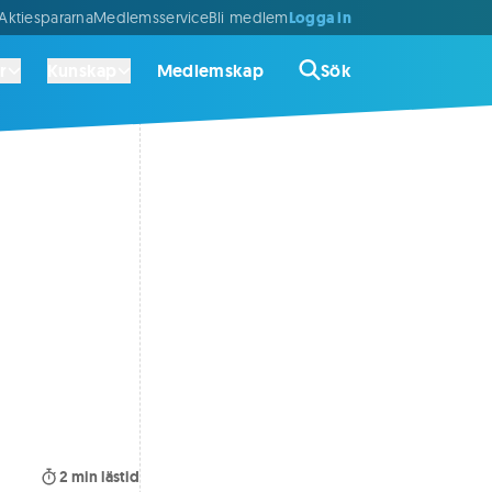
Logga in
ktiespararna
Medlemsservice
Bli medlem
r
Kunskap
Medlemskap
Sök
2
min lästid