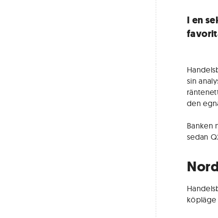
I en s
favorit
Handelsb
sin anal
räntenet
den egna 
Banken n
sedan Q2
Nord
Handelsb
köpläge 