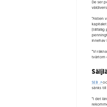
De ser p
väldivers
“Aktien 
kapitale
(tillfäll
penningt
innehav 
“Vi räkn
tvärtom 
Sälj
SEB
o
sänks till
“I det lä
rekommen