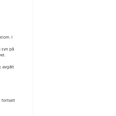
torn. I
s syn på
et.
k avgått
fortsatt