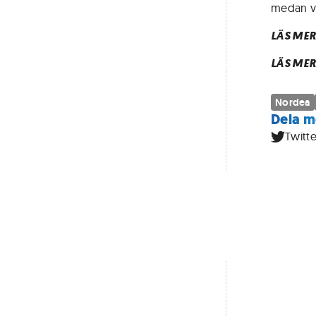
medan vå
LÄS MER
LÄS MER
Nordea
Dela m
Twitte