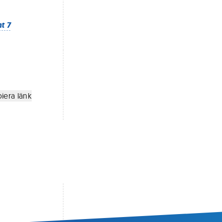
t 7
iera länk