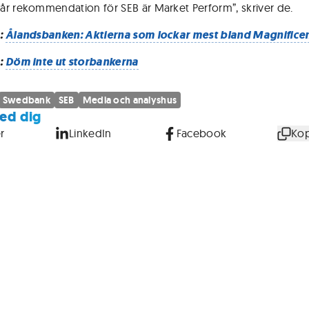
r rekommendation för SEB är Market Perform”, skriver de.
:
Ålandsbanken: Aktierna som lockar mest bland Magnificen
:
Döm inte ut storbankerna
Swedbank
SEB
Media och analyshus
ed dig
r
LinkedIn
Facebook
Kop