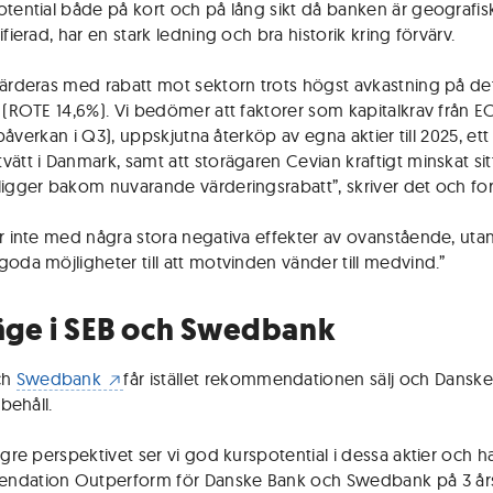
otential både på kort och på lång sikt då banken är geografis
ifierad, har en stark ledning och bra historik kring förvärv.
värderas med rabatt mot sektorn trots högst avkastning på d
t (ROTE 14,6%). Vi bedömer att faktorer som kapitalkrav från E
ig påverkan i Q3), uppskjutna återköp av egna aktier till 2025, et
vätt i Danmark, samt att storägaren Cevian kraftigt minskat sit
ligger bakom nuvarande värderingsrabatt”, skriver det och fort
ar inte med några stora negativa effekter av ovanstående, utan
goda möjligheter till att motvinden vänder till medvind.”
läge i SEB och Swedbank
ch
Swedbank
får istället rekommendationen sälj och Dansk
 behåll.
ngre perspektivet ser vi god kurspotential i dessa aktier och h
dation Outperform för Danske Bank och Swedbank på 3 års 