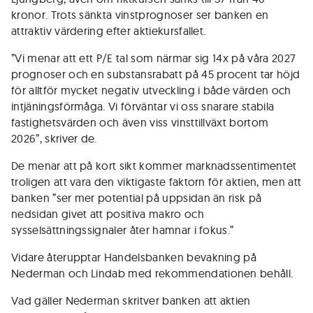
kronor. Trots sänkta vinstprognoser ser banken en
attraktiv värdering efter aktiekursfallet.
”Vi menar att ett P/E tal som närmar sig 14x på våra 2027
prognoser och en substansrabatt på 45 procent tar höjd
för alltför mycket negativ utveckling i både värden och
intjäningsförmåga. Vi förväntar vi oss snarare stabila
fastighetsvärden och även viss vinsttillväxt bortom
2026”, skriver de.
De menar att på kort sikt kommer marknadssentimentet
troligen att vara den viktigaste faktorn för aktien, men att
banken ”ser mer potential på uppsidan än risk på
nedsidan givet att positiva makro och
sysselsättningssignaler åter hamnar i fokus.”
Vidare återupptar Handelsbanken bevakning på
Nederman och Lindab med rekommendationen behåll.
Vad gäller Nederman skritver banken att aktien