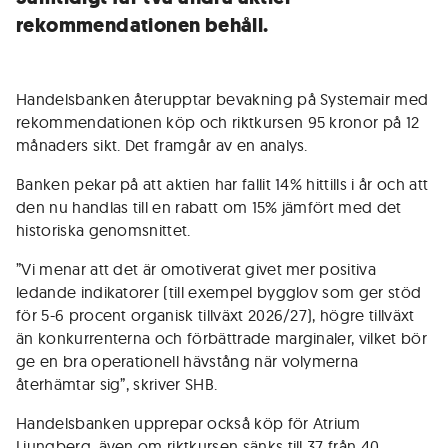
rekommendationen behåll.
Handelsbanken återupptar bevakning på Systemair med
rekommendationen köp och riktkursen 95 kronor på 12
månaders sikt. Det framgår av en analys.
Banken pekar på att aktien har fallit 14% hittills i år och att
den nu handlas till en rabatt om 15% jämfört med det
historiska genomsnittet.
”Vi menar att det är omotiverat givet mer positiva
ledande indikatorer (till exempel bygglov som ger stöd
för 5-6 procent organisk tillväxt 2026/27), högre tillväxt
än konkurrenterna och förbättrade marginaler, vilket bör
ge en bra operationell hävstång när volymerna
återhämtar sig”, skriver SHB.
Handelsbanken upprepar också köp för Atrium
Ljungberg, även om riktkursen sänks till 37 från 40