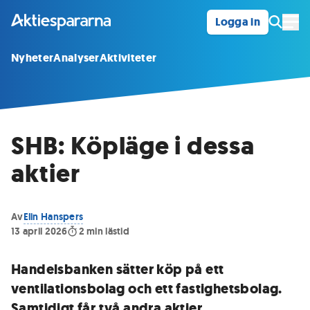
Logga in
Öpp
Nyheter
Analyser
Aktiviteter
SHB: Köpläge i dessa
aktier
Av
Elin Hanspers
13 april 2026
2
min lästid
Handelsbanken sätter köp på ett
ventilationsbolag och ett fastighetsbolag.
Samtidigt får två andra aktier