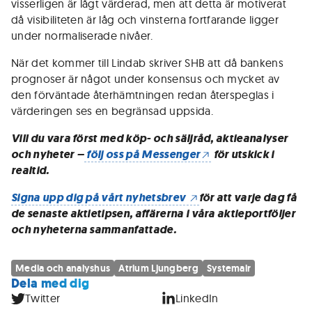
visserligen är lågt värderad, men att detta är motiverat
då visibiliteten är låg och vinsterna fortfarande ligger
under normaliserade nivåer.
När det kommer till Lindab skriver SHB att då bankens
prognoser är något under konsensus och mycket av
den förväntade återhämtningen redan återspeglas i
värderingen ses en begränsad uppsida.
Vill du vara först med köp- och säljråd, aktieanalyser
och nyheter –
följ oss på Messenger
för utskick i
realtid.
Signa upp dig på vårt nyhetsbrev
för att varje dag få
de senaste aktietipsen, affärerna i våra aktieportföljer
och nyheterna sammanfattade.
Media och analyshus
Atrium Ljungberg
Systemair
Dela med dig
Twitter
LinkedIn