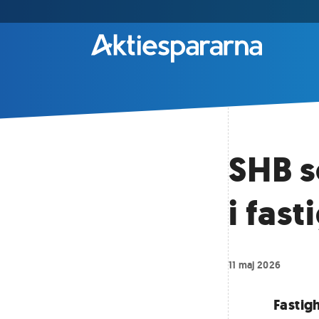
SHB s
i fas
11 maj 2026
Fastig