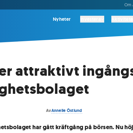
Om A
Nyheter
Investera
Aktivitete
er attraktivt ingång
tighetsbolaget
Av
Annelie Östlund
hetsbolaget har gått kräftgång på börsen. Nu hö