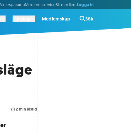
Logga in
ktiespararna
Medlemsservice
Bli medlem
r
Kunskap
Medlemskap
Sök
släge
2
min lästid
jer