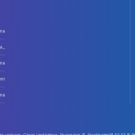
rna
na_
rna
ent
rna
ig utgivare: Göran Lind
Adress: Sturegatan 15, Stockholm
08-50 65 15 0