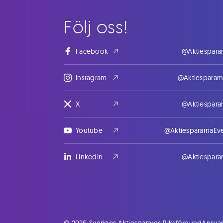
Följ oss!
Facebook
@Aktiespara
Instagram
@Aktiesparar
X
@Aktiespara
Youtube
@AktiespararnaEv
LinkedIn
@Aktiespara
© 2026 Sveriges Aktiesparares Riksförbund
Ansvar