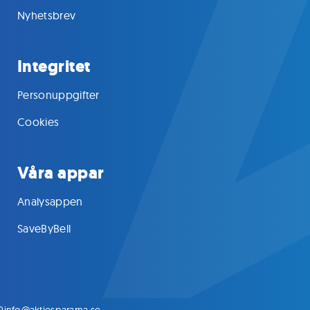
Nyhetsbrev
Integritet
Personuppgifter
Cookies
Våra appar
Analysappen
SaveByBell
0
info@aktiespararna.se