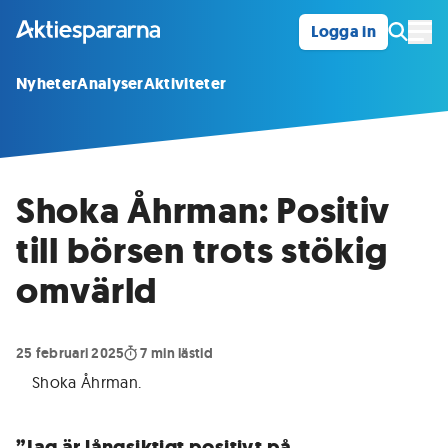
Logga in
Öpp
Nyheter
Analyser
Aktiviteter
Shoka Åhrman: Positiv
till börsen trots stökig
omvärld
25 februari 2025
7
min lästid
Shoka Åhrman
.
”Jag är långsiktigt positivt på