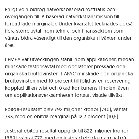
Enligt vd:n bidrog nätverksbaserad rösttrafik och
övergången till IP-baserad nätverkstransmission till
förbättrade marginaler. Under kvartalet tecknades också
flera större avtal inom teknik- och finanssektorn som
väntas bidra väsentligt till den organiska tillväxten under
året.
I EMEA var utvecklingen stabil inom applikationer, medan
minskade fastprisavtal med operatörer pressade den
organiska bruttovinsten. I APAC minskade den organiska
bruttovinsten med 10 procent till följd av en reservering
kopplad till en tvist och ökad konkurrens i Indien, även
om applikationsverksamheten fortsatt visade tillväxt.
Ebitda-resultatet blev 792 miljoner kronor (740), väntat
733, med en ebitda-marginal på 12,2 procent (10,5).
Justerat ebitda-resultat uppgick till 822 miljoner kronor
(889), väntat 772, med en justerad ebitda-marginal på