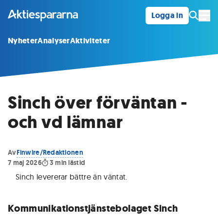
Logga in
Öpp
Nyheter
Analyser
Aktiviteter
Sinch över förväntan -
och vd lämnar
Av
Finwire/Redaktionen
7 maj 2026
3
min lästid
Sinch levererar bättre än väntat
.
Kommunikationstjänstebolaget Sinch