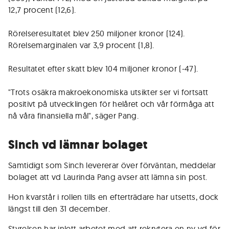
12,7 procent (12,6).
Rörelseresultatet blev 250 miljoner kronor (124).
Rörelsemarginalen var 3,9 procent (1,8).
Resultatet efter skatt blev 104 miljoner kronor (-47).
"Trots osäkra makroekonomiska utsikter ser vi fortsatt
positivt på utvecklingen för helåret och vår förmåga att
nå våra finansiella mål", säger Pang.
Sinch vd lämnar bolaget
Samtidigt som Sinch levererar över förväntan, meddelar
bolaget att vd Laurinda Pang avser att lämna sin post.
Hon kvarstår i rollen tills en efterträdare har utsetts, dock
längst till den 31 december.
Styrelsen har inlett arbetet med att rekrytera en ny vd för