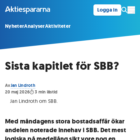
Logga in
Öpp
Nyheter
Analyser
Aktiviteter
Sista kapitlet för SBB?
Av
Jan Lindroth
20 maj 2026
3
min lästid
Jan Lindroth om SBB
.
Med måndagens stora bostadsaffär ökar
andelen noterade innehav i SBB. Det mest
logiska på medellång sikt vore nog en