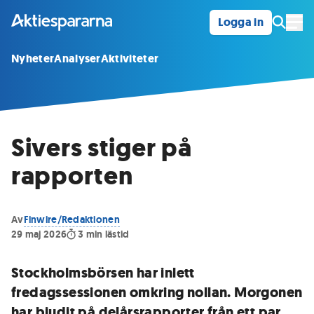
Logga in
Öpp
Nyheter
Analyser
Aktiviteter
Sivers stiger på
rapporten
Av
Finwire/Redaktionen
29 maj 2026
3
min lästid
Stockholmsbörsen har inlett
fredagssessionen omkring nollan. Morgonen
har bjudit på delårsrapporter från ett par