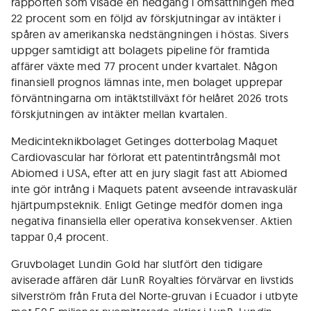
rapporten som visade en nedgång i omsättningen med
22 procent som en följd av förskjutningar av intäkter i
spåren av amerikanska nedstängningen i höstas. Sivers
uppger samtidigt att bolagets pipeline för framtida
affärer växte med 77 procent under kvartalet. Någon
finansiell prognos lämnas inte, men bolaget upprepar
förväntningarna om intäktstillväxt för helåret 2026 trots
förskjutningen av intäkter mellan kvartalen.
Medicinteknikbolaget Getinges dotterbolag Maquet
Cardiovascular har förlorat ett patentintrångsmål mot
Abiomed i USA, efter att en jury slagit fast att Abiomed
inte gör intrång i Maquets patent avseende intravaskulär
hjärtpumpsteknik. Enligt Getinge medför domen inga
negativa finansiella eller operativa konsekvenser. Aktien
tappar 0,4 procent.
Gruvbolaget Lundin Gold har slutfört den tidigare
aviserade affären där LunR Royalties förvärvar en livstids
silverström från Fruta del Norte-gruvan i Ecuador i utbyte