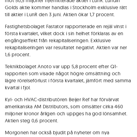
mot 50,5 miljoner nyemitterade aktier i LunR. Lundin
Golds aktie kommer handlas i Stockholm exklusive rätt
till aktier i LunR den 3 juni. Aktien ökar 1,7 procent.
Fastighetsbolaget Fastator rapporterade en rejäl vinst i
första kvartalet, vilket dock i sin helhet förklaras av en
engångseffekt från rekapitaliseringen. Exklusive
rekapitaliseringen var resultatet negativt. Aktien var ner
1,6 procent.
Teknikbolaget Anoto var upp 5,8 procent efter Q1-
rapporten som visade något högre omsättning och
lägre rörelseförlust i första kvartalet, jämfört med samma
kvartal i fjol.
Kyl- och HVAC-distributören Beijer Ref har förvärvat
amerikanska AM Distributors, som omsätter cirka 460
miljoner kronor årligen och uppges ha god lönsamhet.
Aktien steg 0,6 procent.
Morgonen har också bjudit på nyheter om nya