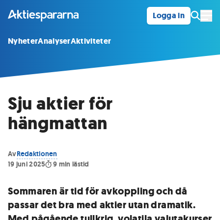
Logga in
Öpp
Nyheter
Analyser
Aktiviteter
Sju aktier för
hängmattan
Av
Redaktionen
19 juni 2025
9
min lästid
Sommaren är tid för avkoppling och då
passar det bra med aktier utan dramatik.
Med pågående tullkrig, volatila valutakurser