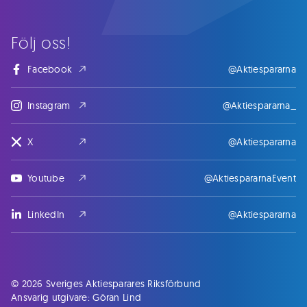
Följ oss!
Facebook
@Aktiespararna
Instagram
@Aktiespararna_
X
@Aktiespararna
Youtube
@AktiespararnaEvent
LinkedIn
@Aktiespararna
© 2026 Sveriges Aktiesparares Riksförbund
Ansvarig utgivare: Göran Lind