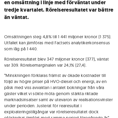
en omsättning i linje med förväntat under
tredje kvartalet. Rörelseresultatet var bättre
än väntat.
Omsättningen steg 4,8% till 1 441 miljoner kronor (1 375).
Utfallet kan jämföras med Factsets analytikerkonsensus
som låg på 1 440.
Rörelseresultatet blev 347 miljoner kronor (377), väntat
var 309. Rörelsemarginalen var 24,1% (27,4).
“Minskningen förklaras främst av ökade kostnader till
följd av högre priser på HVO-diesel och energi, av en
påsk med viss avvaktan i antalet bokningar från våra
gäster vilket vi sökte möta genom stärkta riktade
marknadsinsatser samt av utevaron av realisationsvinster
under perioden. Justerat för rearesultat i
exploateringstillgångar var rörelseresultatet dock
oförändrat jämfört med samma period föregående år”,