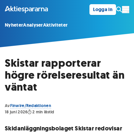
Logga in
Öpp
Nyheter
Analyser
Aktiviteter
Skistar rapporterar
högre rörelseresultat än
väntat
Av
Finwire/Redaktionen
18 juni 2026
2
min lästid
Skidanläggningsbolaget Skistar redovisar