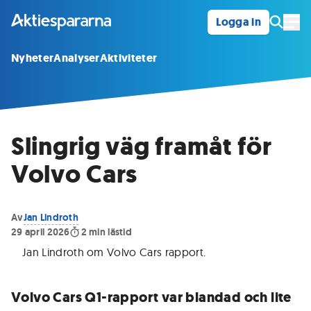
Logga in
Öpp
Nyheter
Analyser
Aktiviteter
Slingrig väg framåt för
Volvo Cars
Av
Jan Lindroth
29 april 2026
2
min lästid
Jan Lindroth om Volvo Cars rapport
.
Volvo Cars Q1-rapport var blandad och lite