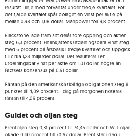
Bemanningsjätten Manpower redovisade intäkter och
resultat i linje med förväntat under tredje kvartalet. För
det fjärde kvartalet spår bolaget en vinst per aktie på
mellan 0,98 och 1,08 dollar. Manpower föll 9,8 procent.
Blackstone lade fram sitt delår före öppning och aktien
steg 6,3 procent. Finansjättens utdelningsbara vinst steg
med 6 procent på årsbasis i tredje kvartalet och uppgick
till cirka 1,28 miljarder dollar. Det resulterar i en
utdelningsbar vinst per aktie om 1,01 dollar, högre än
Factsets konsensus på 0,91 dollar.
Räntan på den amerikanska tioåriga obligationen steg 8
punkter till 4,09 procent. I dag på morgonen noteras
räntan till 4,09 procent.
Guldet och oljan steg
Brentoljan steg 0,31 procent till 74,45 dollar och WTI-oljan
ökade 0,40 procent till 70,67 dollar. Brent står i dag i