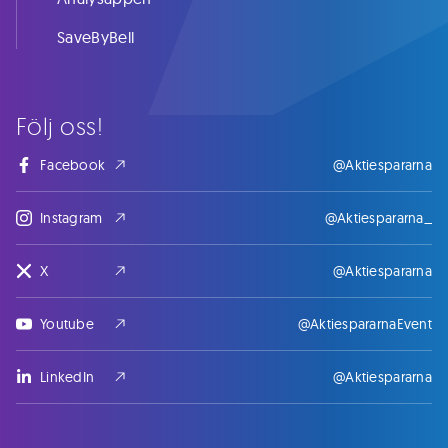
SaveByBell
Följ oss!
Facebook
@Aktiespararna
Instagram
@Aktiespararna_
X
@Aktiespararna
Youtube
@AktiespararnaEvent
LinkedIn
@Aktiespararna