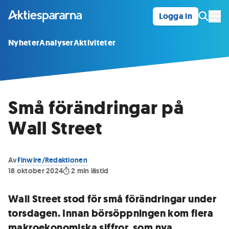
Logga in
Öpp
Nyheter
Analyser
Aktiviteter
Små förändringar på
Wall Street
Av
Finwire/Redaktionen
18 oktober 2024
2
min lästid
Wall Street stod för små förändringar under
torsdagen. Innan börsöppningen kom flera
makroekonomiska siffror, som nya