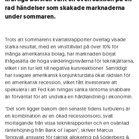
rad händelser som skakade marknaderna
under sommaren.
Trots att sommarens kvartalsrapporter överlag visade
starka resultat, med en vinsttillväxt på över 10% för
många amerikanska bolag, har marknaden börjat
ifrågasätta de höga värderingsnivåerna för teknikjättarna,
vilket i sin tur lett till negativa kursreaktioner. Samtidigt
har svagare amerikansk konjunkturdata ökat rädslan för
en amerikansk recession, vilket fått investerare att
spekulera i att Fed kan tvingas sänka räntorna snabbare
än förväntat för att undvika en hårdlandning i ekonomin.
"Det som ligger bakom den senaste tidens turbulens är
en kombination av en ökad recessionsoro, svalt
mottagande från vissa teknikrapporter och en oväntad
räntehöjning från Bank of Japan", skriver Marcus
Tengvall, ansvarig för taktisk allokering på Söderberg &