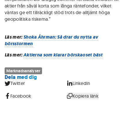
aktier från såväl korta som långa räntefonder, vilket
väntas ge ett tillräckligt stöd trots de alltjämt höga
geopolitiska riskerna.”
Läs mer:
Shoka Åhrman: Så drar du nytta av
börsstormen
Läs mer:
Aktierna som klarar börskaoset bäst
Marknadsanalyser
Dela med dig
Twitter
LinkedIn
Facebook
Kopiera länk