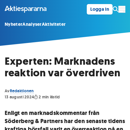
Logga in
Öpp
Nyheter
Analyser
Aktiviteter
Experten: Marknadens
reaktion var överdriven
Av
Redaktionen
13 augusti 2024
2
min lästid
Enligt en marknadskommentar från
Söderberg & Partners har den senaste tidens
kraftiga börsfall varit en överreaktion på en