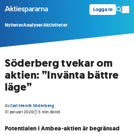
Logga in
Öpp
Nyheter
Analyser
Aktiviteter
Söderberg tvekar om
aktien: ”Invänta bättre
läge”
Av
Carl-Henrik Söderberg
31 januari 2020
5
min lästid
Potentialen i Ambea-aktien är begränsad