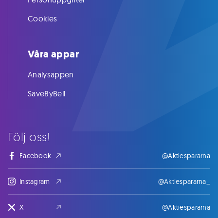
Cookies
Våra appar
Analysappen
SaveByBell
Följ oss!
Facebook
@Aktiespararna
Instagram
@Aktiespararna_
X
@Aktiespararna