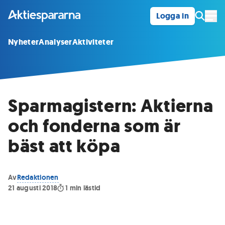
Logga in
Öpp
Nyheter
Analyser
Aktiviteter
Sparmagistern: Aktierna
och fonderna som är
bäst att köpa
Av
Redaktionen
21 augusti 2018
1
min lästid