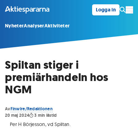
Logga in
Öpp
Nyheter
Analyser
Aktiviteter
Spiltan stiger i
premiärhandeln hos
NGM
Av
Finwire/Redaktionen
20 maj 2024
3
min lästid
Per H Börjesson, vd Spiltan
.