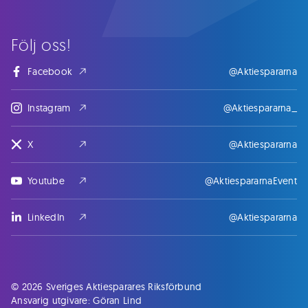
Följ oss!
Facebook
@Aktiespararna
Instagram
@Aktiespararna_
X
@Aktiespararna
Youtube
@AktiespararnaEvent
LinkedIn
@Aktiespararna
© 2026 Sveriges Aktiesparares Riksförbund
Ansvarig utgivare: Göran Lind