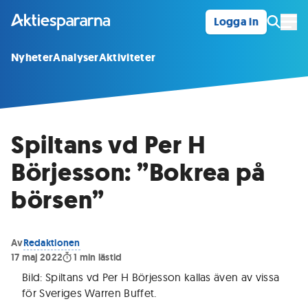
Logga in
Öpp
Nyheter
Analyser
Aktiviteter
Spiltans vd Per H
Börjesson: ”Bokrea på
börsen”
Av
Redaktionen
17 maj 2022
1
min lästid
Bild: Spiltans vd Per H Börjesson kallas även av vissa
för Sveriges Warren Buffet.