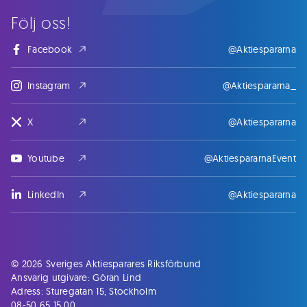
Följ oss!
Facebook
@Aktiespararna
Instagram
@Aktiespararna_
X
@Aktiespararna
Youtube
@AktiespararnaEvent
LinkedIn
@Aktiespararna
© 2026 Sveriges Aktiesparares Riksförbund
Ansvarig utgivare: Göran Lind
Adress: Sturegatan 15, Stockholm
08-50 65 15 00