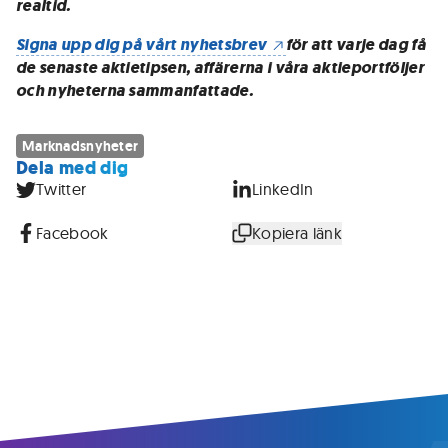
realtid.
Signa upp dig på vårt nyhetsbrev
för att varje dag få
de senaste aktietipsen, affärerna i våra aktieportföljer
och nyheterna sammanfattade.
Marknadsnyheter
Dela med dig
Twitter
LinkedIn
Facebook
Kopiera länk