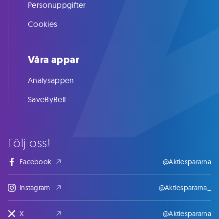
Personuppgifter
Cookies
Våra appar
Analysappen
SaveByBell
Följ oss!
Facebook
@Aktiespararna
Instagram
@Aktiespararna_
X
@Aktiespararna