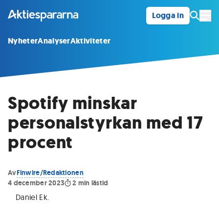
Logga in
Öpp
Nyheter
Analyser
Aktiviteter
Spotify minskar
personalstyrkan med 17
procent
Av
Finwire/Redaktionen
4 december 2023
2
min lästid
Daniel Ek
.