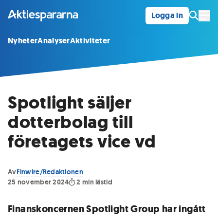
Logga in
Öpp
Nyheter
Analyser
Aktiviteter
Spotlight säljer
dotterbolag till
företagets vice vd
Av
Finwire/Redaktionen
25 november 2024
2
min lästid
Finanskoncernen Spotlight Group har ingått