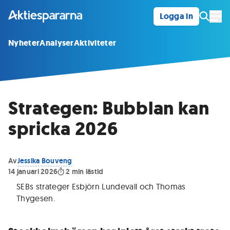
Logga in
Öpp
Nyheter
Analyser
Aktiviteter
Strategen: Bubblan kan
spricka 2026
Av
Jessika Bouveng
14 januari 2026
2
min lästid
SEBs strateger Esbjörn Lundevall och Thomas
Thygesen
.