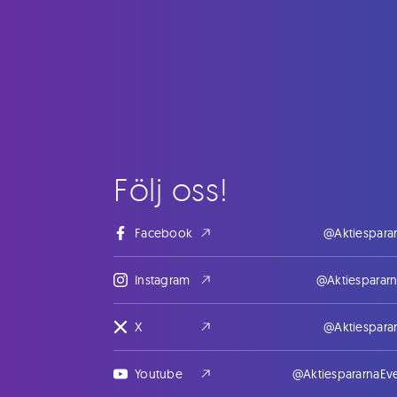
Följ oss!
Facebook
@Aktiespara
Instagram
@Aktiesparar
X
@Aktiespara
Youtube
@AktiespararnaEv