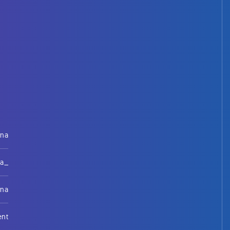
rna
na_
rna
ent