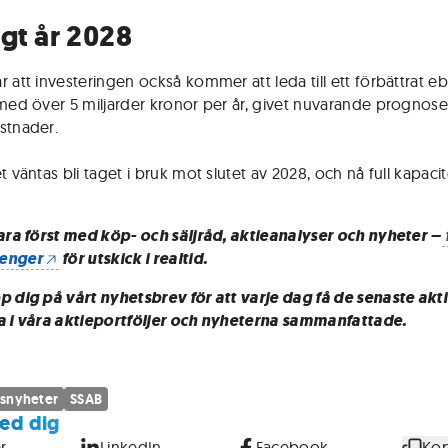
igt år 2028
 att investeringen också kommer att leda till ett förbättrat eb
 med över 5 miljarder kronor per år, givet nuvarande prognose
stnader.
t väntas bli taget i bruk mot slutet av 2028, och nå full kapacit
vara först med köp- och säljråd, aktieanalyser och nyheter –
enger
för utskick i realtid.
p dig på vårt nyhetsbrev
för att varje dag få de senaste akt
a i våra aktieportföljer och nyheterna sammanfattade.
snyheter
SSAB
ed dig
r
LinkedIn
Facebook
Kop