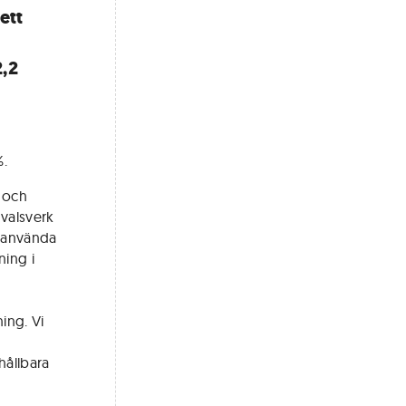
ett
2,2
%.
n och
 valsverk
t använda
ning i
ning. Vi
hållbara