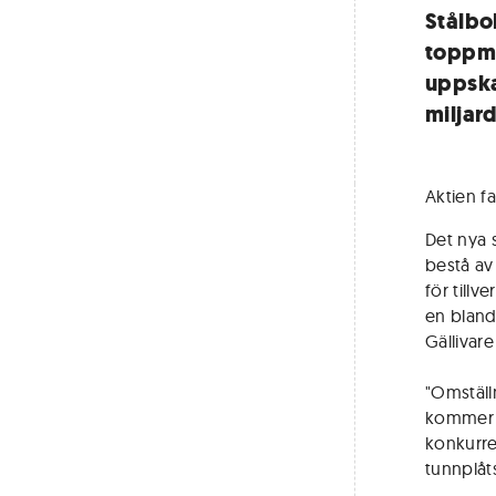
Stålbo
toppmod
uppska
miljar
Aktien f
Det nya 
bestå av
för till
en bland
Gällivare
"Omställn
kommer a
konkurre
tunnplåt