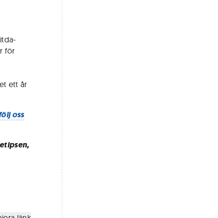
itda-
r för
et ett år
följ oss
ietipsen,
iera länk