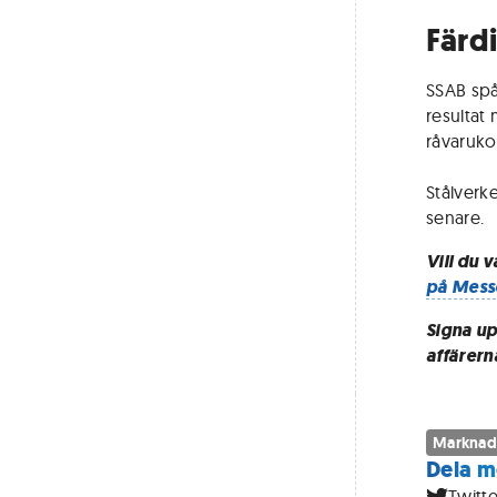
Färd
SSAB spår
resultat
råvaruko
Stålverke
senare.
Vill du 
på Mess
Signa up
affärern
Marknad
Dela m
Twitte