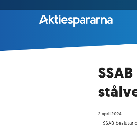
SSAB 
stålve
2 april 2024
SSAB beslutar om