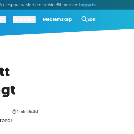
Logga in
ktiespararna
Medlemsservice
Bli medlem
r
Kunskap
Medlemskap
Sök
tt
ngt
1
min lästid
kronor
.