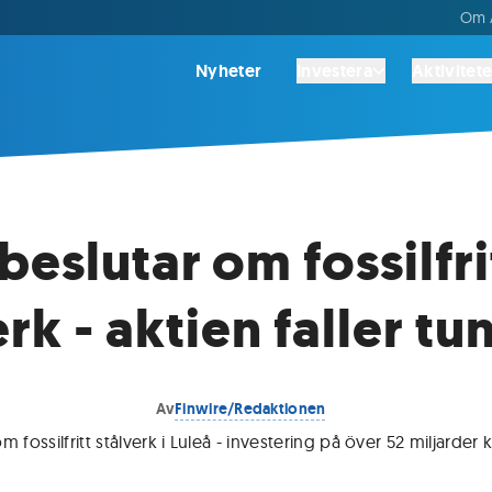
Om A
Nyheter
Investera
Aktivitete
beslutar om fossilfri
rk - aktien faller tu
Av
Finwire/Redaktionen
 fossilfritt stålverk i Luleå - investering på över 52 miljarder 