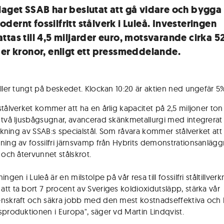
laget SSAB har beslutat att gå vidare och bygga 
ernt fossilfritt stålverk i Luleå. Investeringen
ttas till 4,5 miljarder euro, motsvarande cirka 5
der kronor, enligt ett pressmeddelande.
aller tungt på beskedet. Klockan 10:20 är aktien ned ungefär 5
stålverket kommer att ha en årlig kapacitet på 2,5 miljoner to
 två ljusbågsugnar, avancerad skänkmetallurgi med integrerat
verkning av SSAB:s specialstål. Som råvara kommer stålverket at
ning av fossilfri järnsvamp från Hybrits demonstrationsanlägg
 och återvunnet stålskrot.
ingen i Luleå är en milstolpe på vår resa till fossilfri ståltillverk
tt ta bort 7 procent av Sveriges koldioxidutsläpp, stärka vår
nskraft och säkra jobb med den mest kostnadseffektiva och 
sproduktionen i Europa", säger vd Martin Lindqvist.