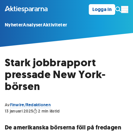
Logga in
Öpp
Nyheter
Analyser
Aktiviteter
Stark jobbrapport
pressade New York-
börsen
Av
Finwire/Redaktionen
13 januari 2025
2
min lästid
De amerikanska börserna föll på fredagen